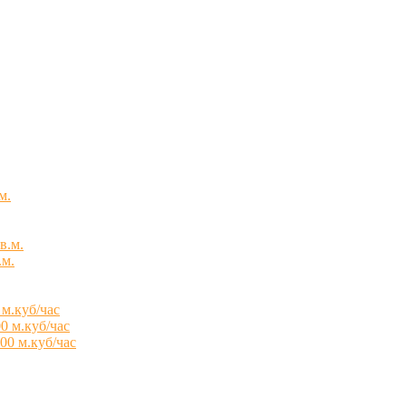
м.
в.м.
.м.
 м.куб/час
0 м.куб/час
00 м.куб/час