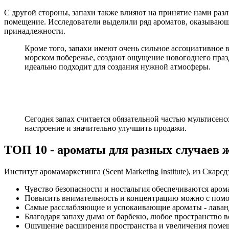
С другой стороны, запахи также влияют на принятие нами раз
помещение. Исследователи выделили ряд ароматов, оказывающи
принадлежности.
Кроме того, запахи имеют очень сильное ассоциативное 
морском побережье, создают ощущение новогоднего праз
идеально подходит для создания нужной атмосферы.
Сегодня запах считается обязательной частью мультисен
настроение и значительно улучшить продажи.
ТОП 10 - ароматы для разных случаев 
Институт аромамаркетинга (Scent Marketing Institute), из Ска
Чувство безопасности и ностальгия обеспечиваются аром
Повысить внимательность и концентрацию можно с пом
Самые расслабляющие и успокаивающие ароматы - лаванд
Благодаря запаху дыма от барбекю, любое пространство в
Ощущение расширения пространства и увеличения помеще