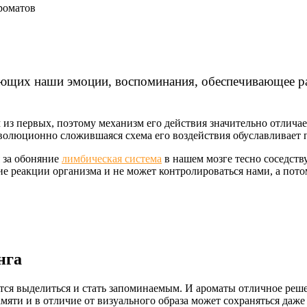
роматов
ующих наши эмоции, воспоминания, обеспечивающее 
из первых, поэтому механизм его действия значительно отличает
олюционно сложившаяся схема его воздействия обуславливает п
 за обоняние
лимбическая система
в нашем мозге тесно соседст
 реакции организма и не может контролироваться нами, а пото
нга
ся выделиться и стать запоминаемым. И ароматы отличное реше
мяти и в отличие от визуального образа может сохраняться даже 