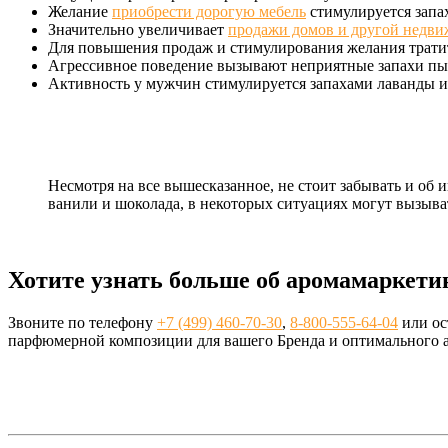
Желание
приобрести дорогую мебель
стимулируется запах
Значительно увеличивает
продажи домов и другой недв
Для повышения продаж и стимулирования желания тратит
Агрессивное поведение вызывают неприятные запахи пы
Активность у мужчин стимулируется запахами лаванды и 
Несмотря на все вышесказанное, не стоит забывать и об
ванили и шоколада, в некоторых ситуациях могут вызыва
Хотите узнать больше об аромамаркети
Звоните по телефону
+7 (499) 460-70-30
,
8-800-555-64-04
или ос
парфюмерной композиции для вашего Бренда и оптимального а