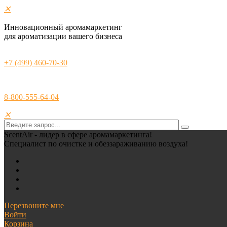
✕
Инновационный аромамаркетинг
для ароматизации вашего бизнеса
+7 (499) 460-70-30
8-800-555-64-04
✕
ScentAir - лидер в сфере аромамаркетинга!
Специалист по очистке и обеззараживанию воздуха!
Перезвоните мне
Войти
Корзина