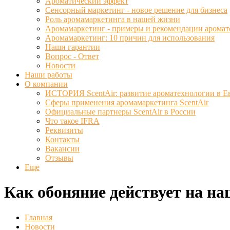
Ароматический эффект
Сенсорный маркетинг - новое решение для бизнеса
Роль аромамаркетинга в нашей жизни
Аромамаркетинг - примеры и рекомендации аромат
Аромамаркетинг: 10 причин для использования
Наши гарантии
Вопрос - Ответ
Новости
Наши работы
О компании
ИСТОРИЯ ScentAir: развитие ароматехнологии в Е
Сферы применения аромамаркетинга ScentAir
Официальные партнеры ScentAir в России
Что такое IFRA
Реквизиты
Контакты
Вакансии
Отзывы
Еще
Как обоняние действует на н
Главная
Новости