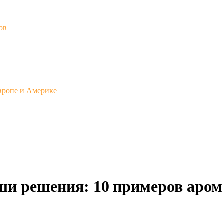
ов
вропе и Америке
аши решения: 10 примеров аром