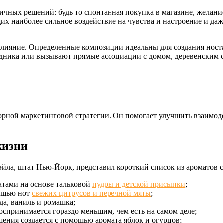
личных решений: будь то спонтанная покупка в магазине, желан
х наиболее сильное воздействие на чувства и настроение и даж
влияние. Определенные композиции идеальны для создания ност
дника или вызывают прямые ассоциации с домом, деревенским 
сорной маркетинговой стратегии. Он помогает улучшить взаимоде
жизни
рсдэйла, штат Нью-Йорк, представил короткий список из ароматов
атами на основе тальковой
пудры и детской присыпки
;
ощью нот
свежих цитрусов и перечной мяты
;
а, ваниль и ромашка;
оспринимается гораздо меньшим, чем есть на самом деле;
ния создается с помощью аромата яблок и огурцов;