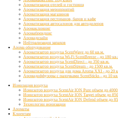
Ароматизация отелей и гостиниц
Ароматизация мероприятий
Ароматизация магазинов
Ароматизация ресторанов, баров и кафе
Ароматизация автосалонов для автодилеров
Аромаклининг
Аромабрендинг
Аромадизайн
Нейтрализация запахов
Арома оборудование
Ароматизатор воздуха ScentWave до 60 кв.м.
Ароматизатор воздуха Wi-Fi ScentBreeze - до 180 кв.
Ароматизатор воздуха ScentDirect - до 350 кв.м.
Ароматизатор воздуха ScentStream - до 1500 кв.м.
Ароматизатор воздуха для дома Aroma XXI - до 20 к
Аромадиффузоры с палочками ScentSticks - до 10 кв
Ионизация воздуха
Ионизатор воздуха ScentAir ION Pure объем до 4000
Ионизатор воздуха ScentAir ION Target объем до 850
Ионизатор воздуха ScentAir ION Defend объем до 85
Технологии ионизации
Ароматы
Клиентам