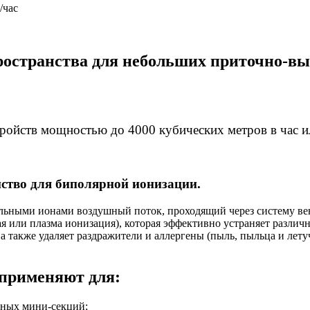
/час
пространства для небольших приточно-в
йств мощностью до 4000 кубических метров в час или
йство для биполярной ионизации.
льными ионами воздушный поток, проходящий через систему ве
 или плазма ионизация), которая эффективно устраняет различ
 также удаляет раздражители и аллергены (пыль, пыльца и лету
 применяют для:
ьных мини-секций;