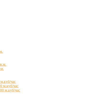
м.
в.м.
.м.
 м.куб/час
0 м.куб/час
00 м.куб/час