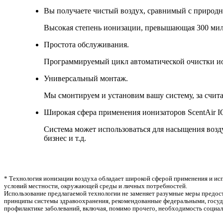
Вы получаете чистый воздух, сравнимый с природ
Высокая степень ионизации, превышающая 300 милл
Простота обслуживания.
Программируемый цикл автоматической очистки ио
Универсальный монтаж.
Мы смонтируем и установим вашу систему, за счит
Широкая сфера применения ионизаторов ScentAir I
Система может использоваться для насыщения возд
бизнес и т.д.
* Технология ионизации воздуха обладает широкой сферой применения и ис
условий местности, окружающей среды и личных потребностей.
Использование предлагаемой технологии не заменяет разумные меры предос
принципы системы здравоохранения, рекомендованные федеральными, госуда
профилактике заболеваний, включая, помимо прочего, необходимость социаль