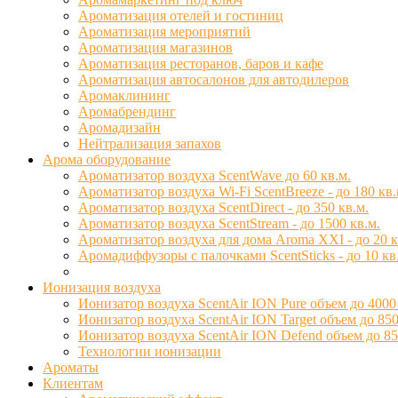
Ароматизация отелей и гостиниц
Ароматизация мероприятий
Ароматизация магазинов
Ароматизация ресторанов, баров и кафе
Ароматизация автосалонов для автодилеров
Аромаклининг
Аромабрендинг
Аромадизайн
Нейтрализация запахов
Арома оборудование
Ароматизатор воздуха ScentWave до 60 кв.м.
Ароматизатор воздуха Wi-Fi ScentBreeze - до 180 кв.
Ароматизатор воздуха ScentDirect - до 350 кв.м.
Ароматизатор воздуха ScentStream - до 1500 кв.м.
Ароматизатор воздуха для дома Aroma XXI - до 20 к
Аромадиффузоры с палочками ScentSticks - до 10 кв
Ионизация воздуха
Ионизатор воздуха ScentAir ION Pure объем до 4000
Ионизатор воздуха ScentAir ION Target объем до 850
Ионизатор воздуха ScentAir ION Defend объем до 85
Технологии ионизации
Ароматы
Клиентам