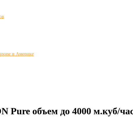
ов
вропе и Америке
N Pure объем до 4000 м.куб/ча