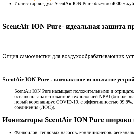
Ионизатор воздуха ScentAir ION Pure объем до 4000 м.куб
ScentAir ION Pure- идеальная защита 
Опция самоочистки для воздухообрабатывающих устро
ScentAir ION Pure - компактное игольчатое устро
ScentAir ION Pure насыщает положительными и отрицате
оснащено запатентованной технологией NPBI (биполярная
новый коронавирус COVID-19, с эффективностью 99,8%, а
соединения (ЛОС)).
Ионизаторы ScentAir ION Pure широко
Фанкойлов, тепловых насосов, кондиционеров, бесканал