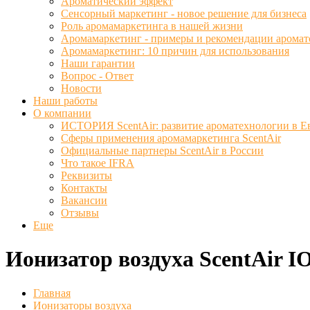
Ароматический эффект
Сенсорный маркетинг - новое решение для бизнеса
Роль аромамаркетинга в нашей жизни
Аромамаркетинг - примеры и рекомендации аромат
Аромамаркетинг: 10 причин для использования
Наши гарантии
Вопрос - Ответ
Новости
Наши работы
О компании
ИСТОРИЯ ScentAir: развитие ароматехнологии в Е
Сферы применения аромамаркетинга ScentAir
Официальные партнеры ScentAir в России
Что такое IFRA
Реквизиты
Контакты
Вакансии
Отзывы
Еще
Ионизатор воздуха ScentAir IO
Главная
Ионизаторы воздуха