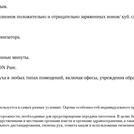
ным.
ионов положительно и отрицательно заряженных ионов/ куб. см,
низатора.
анные минуты.
ON Pure.
уха в любых типах помещений, включая офисы, учреждения обра
пользуется в самых разных условиях. Оценка особенностей индивидуального 
торожности, необходимые для предотвращения передачи патогенов. В целях б
рственными и местными органами власти и органами здравоохранения, а так
ного дистанцирования, гигиены рук, этикета кашля и использования гигиениче