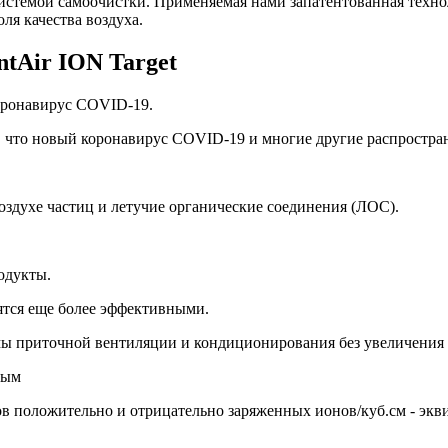
системой самоочистки. Применяемая нами запатентованная техн
ля качества воздуха.
tAir ION Target
оронавирус COVID-19.
 что новый коронавирус COVID-19 и многие другие распростра
оздухе частиц и летучие органические соединения (ЛОС).
одукты.
тся еще более эффективными.
ы приточной вентиляции и кондиционирования без увеличения 
ным
 положительно и отрицательно заряженных ионов/куб.см - эквив