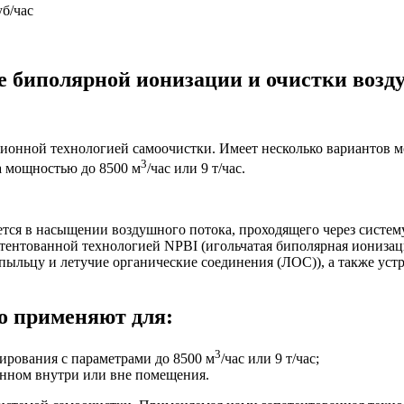
уб/час
ие биполярной ионизации и очистки воз
нной технологией самоочистки. Имеет несколько вариантов мон
3
а мощностью до 8500 м
/час или 9 т/час.
ается в насыщении воздушного потока, проходящего через систе
ентованной технологией NPBI (игольчатая биполярная ионизаци
 пыльцу и летучие органические соединения (ЛОС)), а также ус
о применяют для:
3
ирования с параметрами до 8500 м
/час или 9 т/час;
енном внутри или вне помещения.