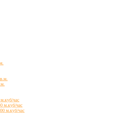
м.
в.м.
.м.
 м.куб/час
0 м.куб/час
00 м.куб/час