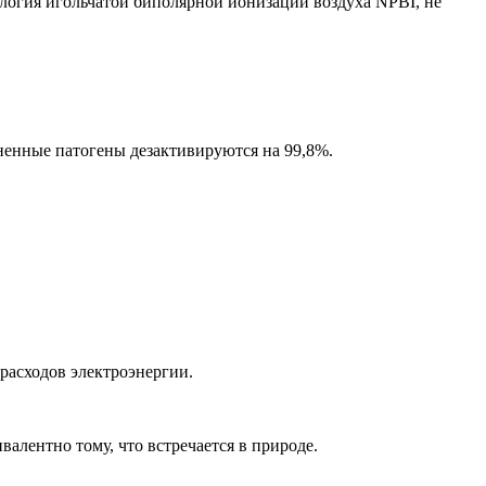
ология игольчатой биполярной ионизации воздуха NPBI, не
ненные патогены дезактивируются на 99,8%.
расходов электроэнергии.
алентно тому, что встречается в природе.