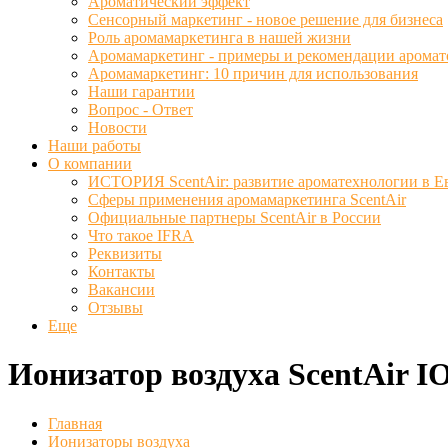
Ароматический эффект
Сенсорный маркетинг - новое решение для бизнеса
Роль аромамаркетинга в нашей жизни
Аромамаркетинг - примеры и рекомендации аромат
Аромамаркетинг: 10 причин для использования
Наши гарантии
Вопрос - Ответ
Новости
Наши работы
О компании
ИСТОРИЯ ScentAir: развитие ароматехнологии в Е
Сферы применения аромамаркетинга ScentAir
Официальные партнеры ScentAir в России
Что такое IFRA
Реквизиты
Контакты
Вакансии
Отзывы
Еще
Ионизатор воздуха ScentAir IO
Главная
Ионизаторы воздуха