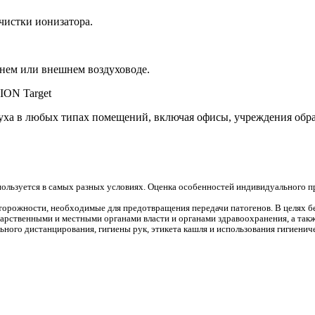
истки ионизатора.
нем или внешнем воздуховоде.
ION Target
уха в любых типах помещений, включая офисы, учреждения обра
пользуется в самых разных условиях. Оценка особенностей индивидуального 
торожности, необходимые для предотвращения передачи патогенов. В целях б
рственными и местными органами власти и органами здравоохранения, а так
ного дистанцирования, гигиены рук, этикета кашля и использования гигиениче