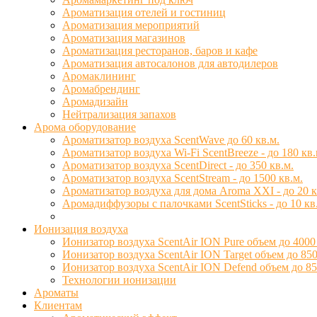
Ароматизация отелей и гостиниц
Ароматизация мероприятий
Ароматизация магазинов
Ароматизация ресторанов, баров и кафе
Ароматизация автосалонов для автодилеров
Аромаклининг
Аромабрендинг
Аромадизайн
Нейтрализация запахов
Арома оборудование
Ароматизатор воздуха ScentWave до 60 кв.м.
Ароматизатор воздуха Wi-Fi ScentBreeze - до 180 кв.
Ароматизатор воздуха ScentDirect - до 350 кв.м.
Ароматизатор воздуха ScentStream - до 1500 кв.м.
Ароматизатор воздуха для дома Aroma XXI - до 20 к
Аромадиффузоры с палочками ScentSticks - до 10 кв
Ионизация воздуха
Ионизатор воздуха ScentAir ION Pure объем до 4000
Ионизатор воздуха ScentAir ION Target объем до 850
Ионизатор воздуха ScentAir ION Defend объем до 85
Технологии ионизации
Ароматы
Клиентам