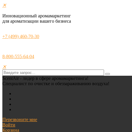
✕
Инновационный аромамаркетинг
для ароматизации вашего бизнеса
+7 (499) 460-70-30
8-800-555-64-04
✕
ScentAir - лидер в сфере аромамаркетинга!
Специалист по очистке и обеззараживанию воздуха!
Перезвоните мне
Войти
Корзина