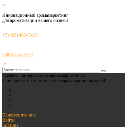
✕
Инновационный аромамаркетинг
для ароматизации вашего бизнеса
+7 (499) 460-70-30
8-800-555-64-04
✕
ScentAir - лидер в сфере аромамаркетинга!
Специалист по очистке и обеззараживанию воздуха!
Перезвоните мне
Войти
Корзина