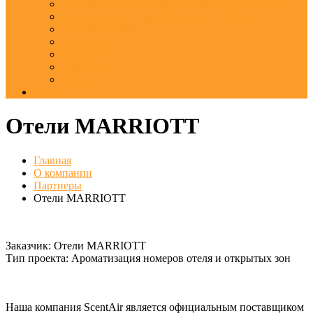
Сферы применения аромамаркетинга ScentAir
Официальные партнеры ScentAir в России
Что такое IFRA
Реквизиты
Контакты
Вакансии
Отзывы
Еще
Отели MARRIOTT
Главная
О компании
Партнеры
Отели MARRIOTT
Заказчик:
Отели MARRIOTT
Тип проекта:
Ароматизация номеров отеля и открытых зон
Наша компания ScentAir является официальным поставщиком