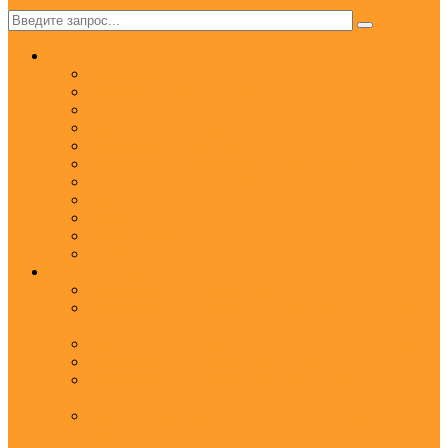
✕
Услуги
Ароматизация
Аромамаркетинг под ключ
Ароматизация отелей и гостиниц
Ароматизация мероприятий
Ароматизация магазинов
Ароматизация ресторанов, баров и кафе
Ароматизация автосалонов для автодилеров
Аромаклининг
Аромабрендинг
Аромадизайн
Нейтрализация запахов
Арома оборудование
Ароматизатор воздуха ScentWave до 60 кв.м.
Ароматизатор воздуха Wi-Fi ScentBreeze - до 180
кв.м.
Ароматизатор воздуха ScentDirect - до 350 кв.м.
Ароматизатор воздуха ScentStream - до 1500 кв.м.
Ароматизатор воздуха для дома Aroma XXI - до 20
кв.м.
Аромадиффузоры с палочками ScentSticks - до 10
кв.м.