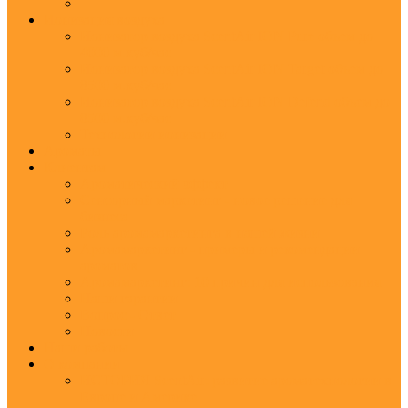
Ионизация воздуха
Ионизатор воздуха ScentAir ION Pure объем до
4000 м.куб/час
Ионизатор воздуха ScentAir ION Target объем до
8500 м.куб/час
Ионизатор воздуха ScentAir ION Defend объем до
8500 м.куб/час
Технологии ионизации
Ароматы
Клиентам
Ароматический эффект
Сенсорный маркетинг - новое решение для
бизнеса
Роль аромамаркетинга в нашей жизни
Аромамаркетинг - примеры и рекомендации
ароматов
Аромамаркетинг: 10 причин для использования
Наши гарантии
Вопрос - Ответ
Новости
Наши работы
О компании
ИСТОРИЯ ScentAir: развитие ароматехнологии в
Европе и Америке