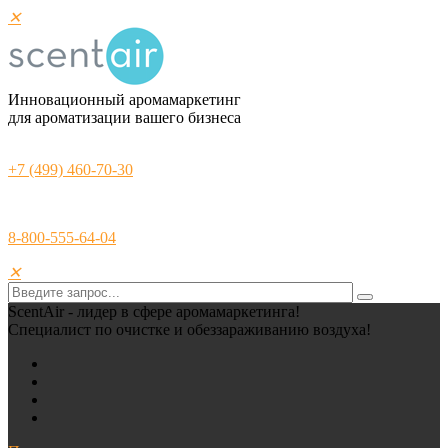
✕
Инновационный аромамаркетинг
для ароматизации вашего бизнеса
+7 (499) 460-70-30
8-800-555-64-04
✕
ScentAir - лидер в сфере аромамаркетинга!
Специалист по очистке и обеззараживанию воздуха!