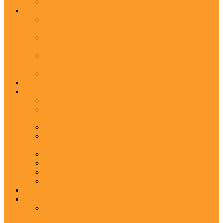
Ионизация воздуха
Ионизатор воздуха ScentAir ION Pure объем до
4000 м.куб/час
Ионизатор воздуха ScentAir ION Target объем до
8500 м.куб/час
Ионизатор воздуха ScentAir ION Defend объем до
8500 м.куб/час
Технологии ионизации
Ароматы
Клиентам
Ароматический эффект
Сенсорный маркетинг - новое решение для
бизнеса
Роль аромамаркетинга в нашей жизни
Аромамаркетинг - примеры и рекомендации
ароматов
Аромамаркетинг: 10 причин для использования
Наши гарантии
Вопрос - Ответ
Новости
Наши работы
О компании
ИСТОРИЯ ScentAir: развитие ароматехнологии в
Европе и Америке