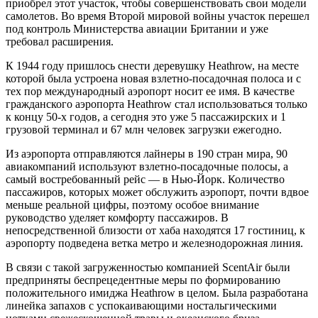
приобрел этот участок, чтобы совершенствовать свои модели
самолетов. Во время Второй мировой войны участок перешел
под контроль Министерства авиации Британии и уже
требовал расширения.
К 1944 году пришлось снести деревушку Heathrow, на месте
которой была устроена новая взлетно-посадочная полоса и с
тех пор международный аэропорт носит ее имя. В качестве
гражданского аэропорта Heathrow стал использоваться только
к концу 50-х годов, а сегодня это уже 5 пассажирских и 1
грузовой терминал и 67 млн человек загрузки ежегодно.
Из аэропорта отправляются лайнеры в 190 стран мира, 90
авиакомпаний используют взлетно-посадочные полосы, а
самый востребованный рейс — в Нью-Йорк. Количество
пассажиров, которых может обслужить аэропорт, почти вдвое
меньше реальной цифры, поэтому особое внимание
руководство уделяет комфорту пассажиров. В
непосредственной близости от хаба находятся 17 гостиниц, к
аэропорту подведена ветка метро и железнодорожная линия.
В связи с такой загруженностью компанией ScentAir были
предприняты беспрецедентные меры по формированию
положительного имиджа Heathrow в целом. Была разработана
линейка запахов с успокаивающими ностальгическими