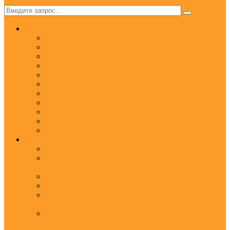
✕
Услуги
Ароматизация
Аромамаркетинг под ключ
Ароматизация отелей и гостиниц
Ароматизация мероприятий
Ароматизация магазинов
Ароматизация ресторанов, баров и кафе
Ароматизация автосалонов для автодилеров
Аромаклининг
Аромабрендинг
Аромадизайн
Нейтрализация запахов
Арома оборудование
Ароматизатор воздуха ScentWave до 60 кв.м.
Ароматизатор воздуха Wi-Fi ScentBreeze - до 180
кв.м.
Ароматизатор воздуха ScentDirect - до 350 кв.м.
Ароматизатор воздуха ScentStream - до 1500 кв.м.
Ароматизатор воздуха для дома Aroma XXI - до 20
кв.м.
Аромадиффузоры с палочками ScentSticks - до 10
кв.м.