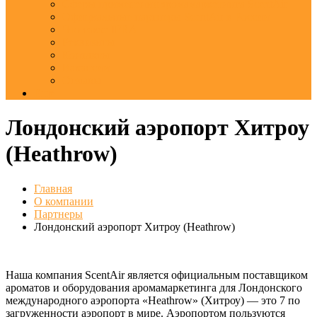
Сферы применения аромамаркетинга ScentAir
Официальные партнеры ScentAir в России
Что такое IFRA
Реквизиты
Контакты
Вакансии
Отзывы
Еще
Лондонский аэропорт Хитроу
(Heathrow)
Главная
О компании
Партнеры
Лондонский аэропорт Хитроу (Heathrow)
Наша компания ScentAir является официальным поставщиком
ароматов и оборудования аромамаркетинга для Лондонского
международного аэропорта «Heathrow» (Хитроу) — это 7 по
загруженности аэропорт в мире. Аэропортом пользуются