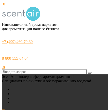
✕
Инновационный аромамаркетинг
для ароматизации вашего бизнеса
+7 (499) 460-70-30
8-800-555-64-04
✕
ScentAir - лидер в сфере аромамаркетинга!
Специалист по очистке и обеззараживанию воздуха!