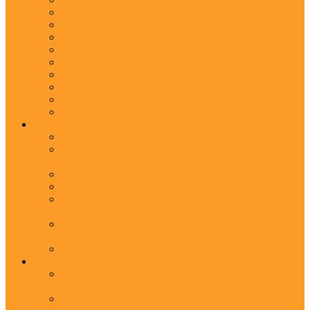
Ароматизация отелей и гостиниц
Ароматизация мероприятий
Ароматизация магазинов
Ароматизация ресторанов, баров и кафе
Ароматизация автосалонов для автодилеров
Аромаклининг
Аромабрендинг
Аромадизайн
Нейтрализация запахов
Арома оборудование
Ароматизатор воздуха ScentWave до 60 кв.м.
Ароматизатор воздуха Wi-Fi ScentBreeze - до 180
кв.м.
Ароматизатор воздуха ScentDirect - до 350 кв.м.
Ароматизатор воздуха ScentStream - до 1500 кв.м.
Ароматизатор воздуха для дома Aroma XXI - до 20
кв.м.
Аромадиффузоры с палочками ScentSticks - до 10
кв.м.
Ионизация воздуха
Ионизатор воздуха ScentAir ION Pure объем до
4000 м.куб/час
Ионизатор воздуха ScentAir ION Target объем до