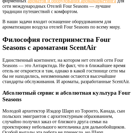
фирменных
ароматов и оборудования аромамаркетинга
для
сети международных Отелей Four Seasons — лучшие
традиции путешествий с комфортом.
В наши задачи входит оснащение оборудованием для
ароматизации воздуха отелей Four Seasons по всему миру.
Философия гостеприимства Four
Seasons с ароматами ScentAir
Единственный континент, на котором нет отелей сети Four
Seasons — это Антарктида. Не факт, что в ближайшее время
отель не откроется и там, однако в какой гостинице сети мы
бы не находились, неизменными остаются высочайшие
стандарты обслуживания. И ароматы, разработанные ScentAir.
Абсолютный сервис и абсолютная культура Four
Seasons
Молодой архитектор Изадор Шарп из Торонто, Канада, сын
польских эмигрантов с архитектурным образованием,
случайно получил заказ от близкого друга семьи на
проектировку небольшого мотельчика для дальнобойщиков.
Особой выгоды эта работа не принесла, но Шарп