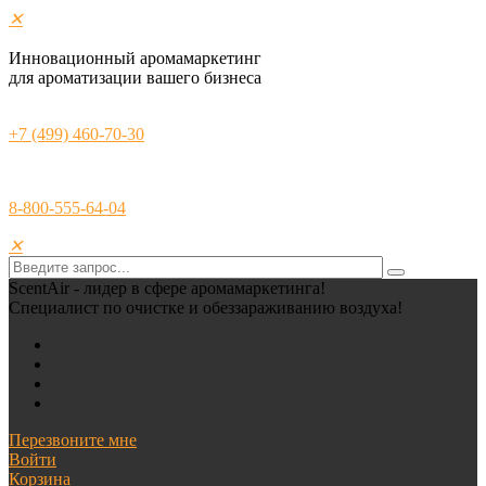
✕
Инновационный аромамаркетинг
для ароматизации вашего бизнеса
+7 (499) 460-70-30
8-800-555-64-04
✕
ScentAir - лидер в сфере аромамаркетинга!
Специалист по очистке и обеззараживанию воздуха!
Перезвоните мне
Войти
Корзина