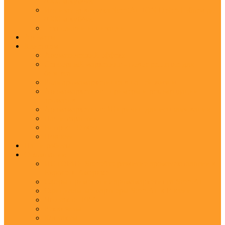
8500 м.куб/час
Ионизатор воздуха ScentAir ION Defend объем до
8500 м.куб/час
Технологии ионизации
Ароматы
Клиентам
Ароматический эффект
Сенсорный маркетинг - новое решение для
бизнеса
Роль аромамаркетинга в нашей жизни
Аромамаркетинг - примеры и рекомендации
ароматов
Аромамаркетинг: 10 причин для использования
Наши гарантии
Вопрос - Ответ
Новости
Наши работы
О компании
ИСТОРИЯ ScentAir: развитие ароматехнологии в
Европе и Америке
Сферы применения аромамаркетинга ScentAir
Официальные партнеры ScentAir в России
Что такое IFRA
Реквизиты
Контакты