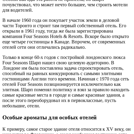
почувствовал, что может нечто большее, чем строить мотели
для водителей.
В начале 1960 года он покупает участок земли в деловой
части Торонто и строит там первый собственный отель. Его
открыли в 1961 году, тогда же была зарегистрирована
компания Four Seasons Hotels & Resorts. Вскоре было открыто
еще четыре гостиницы в Канаде. Впрочем, от современных
отелей сети они отличались радикально.
Только в конце 60-х годов с постройкой лондонского люкса
Four Seasons Шарп нашел свою целевую аудиторию. В
Лондоне им была поставлена задача спроектировать отель,
способный на равных конкурировать с самыми элитными
гостиницами Англии того времени. Начиная с 1970 года сеть
отелей Four Seasons позиционируется исключительно как
элитная. Шарп поменял политику и взял за правило находить
самые красивые места в городе и самые красивые здания, а
после этого переоборудовал их в первоклассные, пусть
небольшие, отели.
Особые ароматы для особых отелей
К примеру, самое старое здание отеля относится к XV веку, он