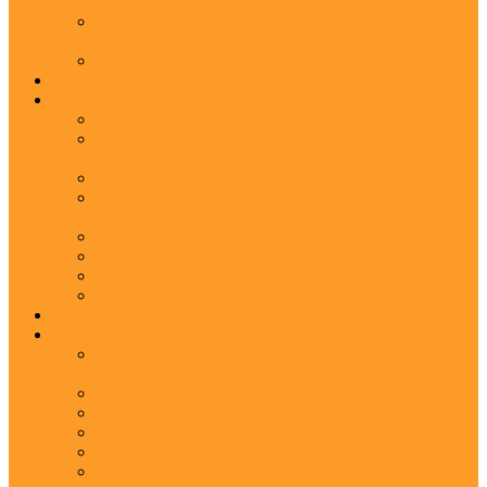
8500 м.куб/час
Ионизатор воздуха ScentAir ION Defend объем до
8500 м.куб/час
Технологии ионизации
Ароматы
Клиентам
Ароматический эффект
Сенсорный маркетинг - новое решение для
бизнеса
Роль аромамаркетинга в нашей жизни
Аромамаркетинг - примеры и рекомендации
ароматов
Аромамаркетинг: 10 причин для использования
Наши гарантии
Вопрос - Ответ
Новости
Наши работы
О компании
ИСТОРИЯ ScentAir: развитие ароматехнологии в
Европе и Америке
Сферы применения аромамаркетинга ScentAir
Официальные партнеры ScentAir в России
Что такое IFRA
Реквизиты
Контакты