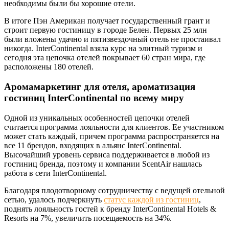
необходимы были бы хорошие отели.
В итоге Пэн Американ получает государственный грант и
строит первую гостиницу в городе Белен. Первых 25 млн
были вложены удачно и пятизвездочный отель не простаивал
никогда. InterContinental взяла курс на элитный туризм и
сегодня эта цепочка отелей покрывает 60 стран мира, где
расположены 180 отелей.
Аромамаркетинг для отеля, ароматизация
гостиниц InterContinental по всему миру
Одной из уникальных особенностей цепочки отелей
считается программа лояльности для клиентов. Ее участником
может стать каждый, причем программа распространяется на
все 11 брендов, входящих в альянс InterContinental.
Высочайший уровень сервиса поддерживается в любой из
гостиниц бренда, поэтому и компании ScentAir нашлась
работа в сети InterContinental.
Благодаря плодотворному сотрудничеству с ведущей отельной
сетью, удалось подчеркнуть
статус каждой из гостиниц
,
поднять лояльность гостей к бренду InterContinental Hotels &
Resorts на 7%, увеличить посещаемость на 34%.