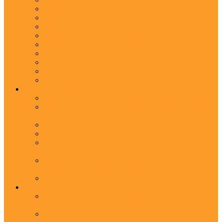
Ароматизация отелей и гостиниц
Ароматизация мероприятий
Ароматизация магазинов
Ароматизация ресторанов, баров и кафе
Ароматизация автосалонов для автодилеров
Аромаклининг
Аромабрендинг
Аромадизайн
Нейтрализация запахов
Арома оборудование
Ароматизатор воздуха ScentWave до 60 кв.м.
Ароматизатор воздуха Wi-Fi ScentBreeze - до 180
кв.м.
Ароматизатор воздуха ScentDirect - до 350 кв.м.
Ароматизатор воздуха ScentStream - до 1500 кв.м.
Ароматизатор воздуха для дома Aroma XXI - до 20
кв.м.
Аромадиффузоры с палочками ScentSticks - до 10
кв.м.
Ионизация воздуха
Ионизатор воздуха ScentAir ION Pure объем до
4000 м.куб/час
Ионизатор воздуха ScentAir ION Target объем до