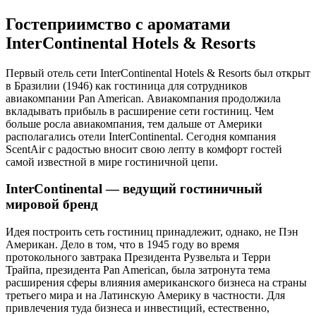
Гостеприимство c ароматами
InterContinental Hotels & Resorts
Первый отель сети InterContinental Hotels & Resorts был открыт
в Бразилии (1946) как гостиница для сотрудников
авиакомпании Pan American. Авиакомпания продолжила
вкладывать прибыль в расширение сети гостиниц. Чем
больше росла авиакомпания, тем дальше от Америки
располагались отели InterContinental. Сегодня компания
ScentAir с радостью вносит свою лепту в комфорт гостей
самой известной в мире гостиничной цепи.
InterContinental — ведущий гостиничный
мировой бренд
Идея построить сеть гостиниц принадлежит, однако, не Пэн
Американ. Дело в том, что в 1945 году во время
протокольного завтрака Президента Рузвельта и Терри
Трайпа, президента Pan American, была затронута тема
расширения сферы влияния американского бизнеса на страны
третьего мира и на Латинскую Америку в частности. Для
привлечения туда бизнеса и инвестиций, естественно,