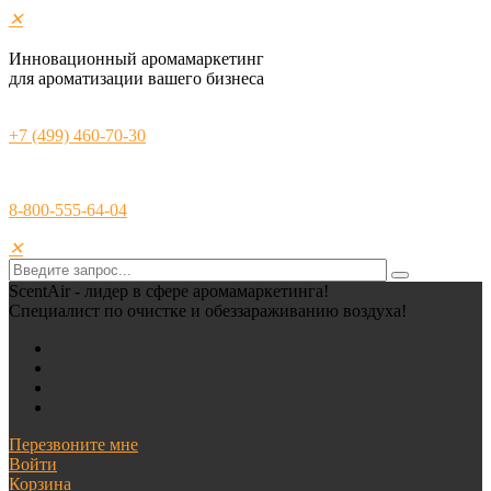
✕
Инновационный аромамаркетинг
для ароматизации вашего бизнеса
+7 (499) 460-70-30
8-800-555-64-04
✕
ScentAir - лидер в сфере аромамаркетинга!
Специалист по очистке и обеззараживанию воздуха!
Перезвоните мне
Войти
Корзина