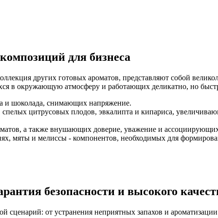
композиций для бизнеса
я коллекция других готовых ароматов, представляют собой велик
хся в окружающую атмосферу и работающих деликатно, но быстр
са и шоколада, снимающих напряжение.
 спелых цитрусовых плодов, эвкалипта и кипариса, увеличива
матов, а также внушающих доверие, уважение и ассоциирующихс
ях, мяты и мелиссы - компонентов, необходимых для формиров
рантия безопасности и высокого качест
й сценарий: от устранения неприятных запахов и ароматизаци