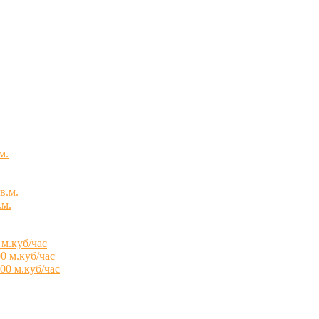
м.
в.м.
.м.
 м.куб/час
0 м.куб/час
00 м.куб/час