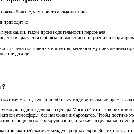
гораздо больше, чем просто ароматизацию.
и приводит к:
ммуникации, также производительности персонала.
в, что выражается в общем повышении настроения и формирова
ности среди постоянных клиентов, вызванному повышением при
ышение доходов.
ы?
 поэтому мы тщательно подбираем индивидуальный аромат для к
 международного делового центра Москва-Сити, ставших клиент
риятной атмосферы, без навязывания ароматов. Чтобы достичь 
тов и специального оборудования, а также специальный сцена
м строгим требованиям международных европейских стандартов 