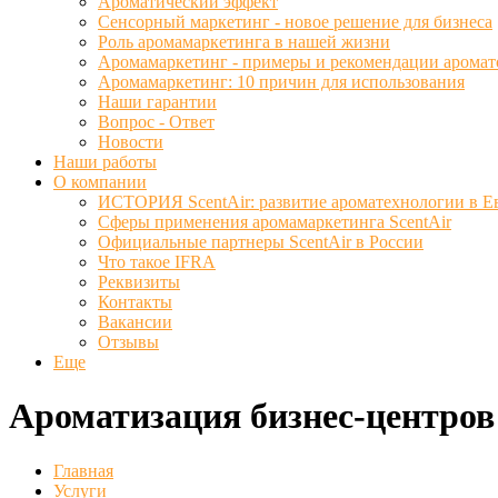
Ароматический эффект
Сенсорный маркетинг - новое решение для бизнеса
Роль аромамаркетинга в нашей жизни
Аромамаркетинг - примеры и рекомендации аромат
Аромамаркетинг: 10 причин для использования
Наши гарантии
Вопрос - Ответ
Новости
Наши работы
О компании
ИСТОРИЯ ScentAir: развитие ароматехнологии в Е
Сферы применения аромамаркетинга ScentAir
Официальные партнеры ScentAir в России
Что такое IFRA
Реквизиты
Контакты
Вакансии
Отзывы
Еще
Ароматизация бизнес-центров
Главная
Услуги