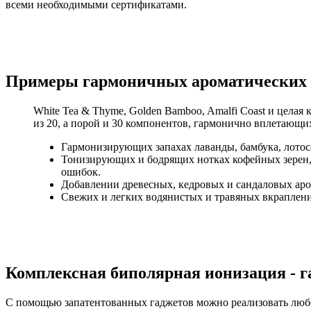
всеми необходимыми сертификатами.
Примеры гармоничных ароматических 
White Tea & Thyme, Golden Bamboo, Amalfi Coast и цела
из 20, а порой и 30 компонентов, гармонично вплетающи
Гармонизирующих запахах лаванды, бамбука, лото
Тонизирующих и бодрящих нотках кофейных зерен,
ошибок.
Добавлении древесных, кедровых и сандаловых аро
Свежих и легких водянистых и травяных вкраплени
Комплексная биполярная ионизация - га
С помощью запатентованных гаджетов можно реализовать любо