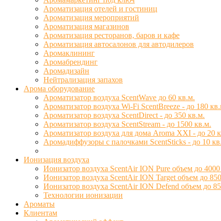
Ароматизация отелей и гостиниц
Ароматизация мероприятий
Ароматизация магазинов
Ароматизация ресторанов, баров и кафе
Ароматизация автосалонов для автодилеров
Аромаклининг
Аромабрендинг
Аромадизайн
Нейтрализация запахов
Арома оборудование
Ароматизатор воздуха ScentWave до 60 кв.м.
Ароматизатор воздуха Wi-Fi ScentBreeze - до 180 кв.
Ароматизатор воздуха ScentDirect - до 350 кв.м.
Ароматизатор воздуха ScentStream - до 1500 кв.м.
Ароматизатор воздуха для дома Aroma XXI - до 20 к
Аромадиффузоры с палочками ScentSticks - до 10 кв
Ионизация воздуха
Ионизатор воздуха ScentAir ION Pure объем до 4000
Ионизатор воздуха ScentAir ION Target объем до 850
Ионизатор воздуха ScentAir ION Defend объем до 85
Технологии ионизации
Ароматы
Клиентам