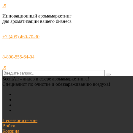
✕
Инновационный аромамаркетинг
для ароматизации вашего бизнеса
+7 (499) 460-70-30
8-800-555-64-04
✕
ScentAir - лидер в сфере аромамаркетинга!
Специалист по очистке и обеззараживанию воздуха!
Перезвоните мне
Войти
Корзина