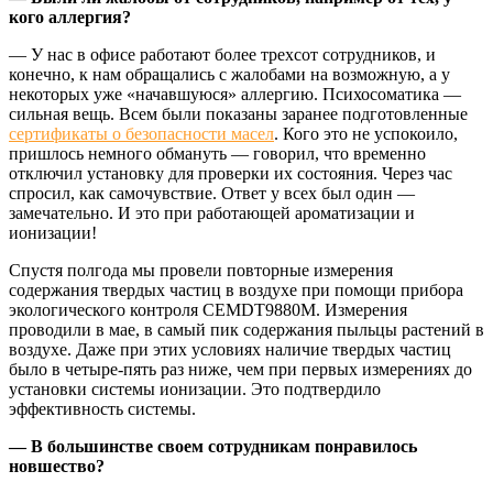
кого аллергия?
— У нас в офисе работают более трехсот сотрудников, и
конечно, к нам обращались с жалобами на возможную, а у
некоторых уже «начавшуюся» аллергию. Психосоматика —
сильная вещь. Всем были показаны заранее подготовленные
сертификаты о безопасности масел
. Кого это не успокоило,
пришлось немного обмануть — говорил, что временно
отключил установку для проверки их состояния. Через час
спросил, как самочувствие. Ответ у всех был один —
замечательно. И это при работающей ароматизации и
ионизации!
Спустя полгода мы провели повторные измерения
содержания твердых частиц в воздухе при помощи прибора
экологического контроля CEMDT9880М. Измерения
проводили в мае, в самый пик содержания пыльцы растений в
воздухе. Даже при этих условиях наличие твердых частиц
было в четыре-пять раз ниже, чем при первых измерениях до
установки системы ионизации. Это подтвердило
эффективность системы.
— В большинстве своем сотрудникам понравилось
новшество?