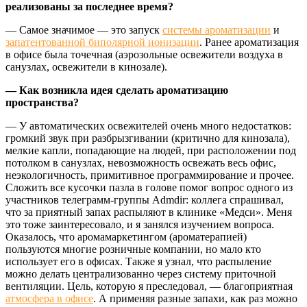
реализованы за последнее время?
— Самое значимое — это запуск
системы ароматизации
и
запатентованной биполярной ионизации
. Ранее ароматизация
в офисе была точечная (аэрозольные освежители воздуха в
санузлах, освежители в кинозале).
— Как возникла идея сделать ароматизацию
пространства?
— У автоматических освежителей очень много недостатков:
громкий звук при разбрызгивании (критично для кинозала),
мелкие капли, попадающие на людей, при расположении под
потолком в санузлах, невозможность освежать весь офис,
неэкологичность, примитивное программирование и прочее.
Сложить все кусочки пазла в голове помог вопрос одного из
участников телеграмм-группы Admdir: коллега спрашивал,
что за приятный запах распыляют в клинике «Медси». Меня
это тоже заинтересовало, и я занялся изучением вопроса.
Оказалось, что аромамаркетингом (ароматерапией)
пользуются многие розничные компании, но мало кто
использует его в офисах. Также я узнал, что распыление
можно делать централизованно через систему приточной
вентиляции. Цель, которую я преследовал, — благоприятная
атмосфера в офисе
. А применяя разные запахи, как раз можно