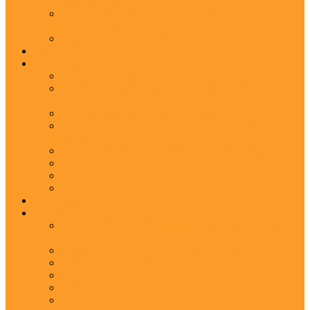
8500 м.куб/час
Ионизатор воздуха ScentAir ION Defend объем до
8500 м.куб/час
Технологии ионизации
Ароматы
Клиентам
Ароматический эффект
Сенсорный маркетинг - новое решение для
бизнеса
Роль аромамаркетинга в нашей жизни
Аромамаркетинг - примеры и рекомендации
ароматов
Аромамаркетинг: 10 причин для использования
Наши гарантии
Вопрос - Ответ
Новости
Наши работы
О компании
ИСТОРИЯ ScentAir: развитие ароматехнологии в
Европе и Америке
Сферы применения аромамаркетинга ScentAir
Официальные партнеры ScentAir в России
Что такое IFRA
Реквизиты
Контакты