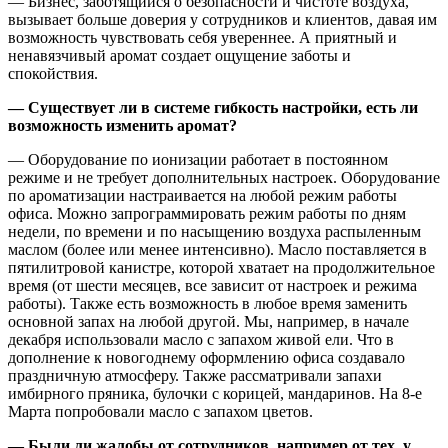
— Бизнес, заботящийся о безопасности и чистоте воздуха,
вызывает больше доверия у сотрудников и клиентов, давая им
возможность чувствовать себя увереннее. А приятный и
ненавязчивый аромат создает ощущение заботы и
спокойствия.
— Существует ли в системе гибкость настройки, есть ли
возможность изменить аромат?
— Оборудование по ионизации работает в постоянном
режиме и не требует дополнительных настроек. Оборудование
по ароматизации настраивается на любой режим работы
офиса. Можно запрограммировать режим работы по дням
недели, по времени и по насыщению воздуха распыленным
маслом (более или менее интенсивно). Масло поставляется в
пятилитровой канистре, которой хватает на продолжительное
время (от шести месяцев, все зависит от настроек и режима
работы). Также есть возможность в любое время заменить
основной запах на любой другой. Мы, например, в начале
декабря использовали масло с запахом живой ели. Что в
дополнение к новогоднему оформлению офиса создавало
праздничную атмосферу. Также рассматривали запахи
имбирного пряника, булочки с корицей, мандаринов. На 8-е
Марта попробовали масло с запахом цветов.
— Были ли жалобы от сотрудников, например от тех, у