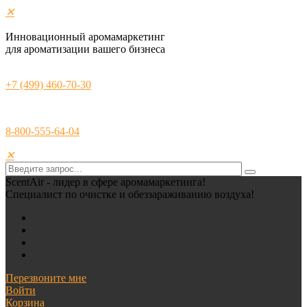
✕
Инновационный аромамаркетинг
для ароматизации вашего бизнеса
+7 (499) 460-70-30
8-800-555-64-04
✕
ScentAir - лидер в сфере аромамаркетинга!
Специалист по очистке и обеззараживанию воздуха!
Перезвоните мне
Войти
Корзина