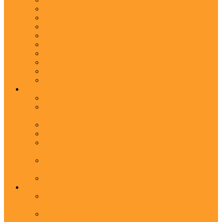
Ароматизация отелей и гостиниц
Ароматизация мероприятий
Ароматизация магазинов
Ароматизация ресторанов, баров и кафе
Ароматизация автосалонов для автодилеров
Аромаклининг
Аромабрендинг
Аромадизайн
Нейтрализация запахов
Арома оборудование
Ароматизатор воздуха ScentWave до 60 кв.м.
Ароматизатор воздуха Wi-Fi ScentBreeze - до 180
кв.м.
Ароматизатор воздуха ScentDirect - до 350 кв.м.
Ароматизатор воздуха ScentStream - до 1500 кв.м.
Ароматизатор воздуха для дома Aroma XXI - до 20
кв.м.
Аромадиффузоры с палочками ScentSticks - до 10
кв.м.
Ионизация воздуха
Ионизатор воздуха ScentAir ION Pure объем до
4000 м.куб/час
Ионизатор воздуха ScentAir ION Target объем до