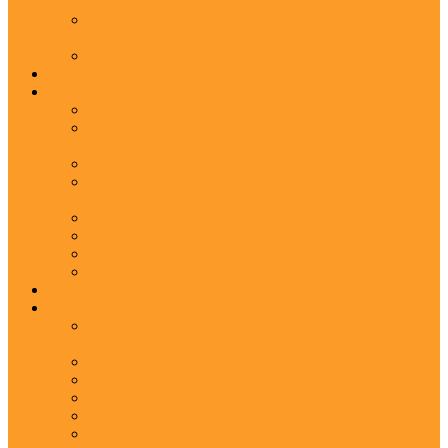
8500 м.куб/час
Ионизатор воздуха ScentAir ION Defend объем до
8500 м.куб/час
Технологии ионизации
Ароматы
Клиентам
Ароматический эффект
Сенсорный маркетинг - новое решение для
бизнеса
Роль аромамаркетинга в нашей жизни
Аромамаркетинг - примеры и рекомендации
ароматов
Аромамаркетинг: 10 причин для использования
Наши гарантии
Вопрос - Ответ
Новости
Наши работы
О компании
ИСТОРИЯ ScentAir: развитие ароматехнологии в
Европе и Америке
Сферы применения аромамаркетинга ScentAir
Официальные партнеры ScentAir в России
Что такое IFRA
Реквизиты
Контакты