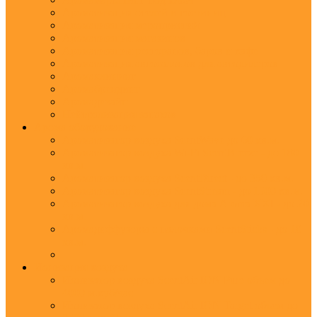
Ароматизация отелей и гостиниц
Ароматизация мероприятий
Ароматизация магазинов
Ароматизация ресторанов, баров и кафе
Ароматизация автосалонов для автодилеров
Аромаклининг
Аромабрендинг
Аромадизайн
Нейтрализация запахов
Арома оборудование
Ароматизатор воздуха ScentWave до 60 кв.м.
Ароматизатор воздуха Wi-Fi ScentBreeze - до 180
кв.м.
Ароматизатор воздуха ScentDirect - до 350 кв.м.
Ароматизатор воздуха ScentStream - до 1500 кв.м.
Ароматизатор воздуха для дома Aroma XXI - до 20
кв.м.
Аромадиффузоры с палочками ScentSticks - до 10
кв.м.
Ионизация воздуха
Ионизатор воздуха ScentAir ION Pure объем до
4000 м.куб/час
Ионизатор воздуха ScentAir ION Target объем до