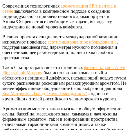
Современная технологичная
ароматизация SPА центра в
отеле
заключается в комплексном подходе к созданию
индивидуального привлекательного аромапортрета и
AromaXXI решает все необходимые задачи, выводя эту
индустрию на новый уровень комфорта.
В своих проектах специалисты международной компании
используют новейшее
сертифицированное оборудование
,
подстраивающееся под параметры нужного помещения и
обеспечивающее равномерный и полный охват любого
пространства.
Так в Спа-пространстве сети столичных
фитнес-клубов Anvil
Fitness Club Moscow
был использован компактный и
абсолютно невидимый диффузор, насыщающий воздух путем
сухого распыления роскошным релаксирующим ароматом. Не
менее эффективное оборудование было выбрано и для зоны
Spa Метрополь Гранд Отель Геленджик 5*
- одного из
крупнейших отелей российского черноморского курорта.
Ароматизация может заключаться как в общем оформлении
сауны, бассейна, массажного зала, хаммама и лаунж-зоны
фирменным ароматом, так и в зонировании пространства
отдельными гармоничными композициями, а также
нейтрализации неприятных запахов там, где это необходимо.