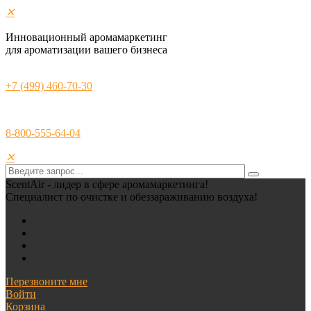
✕
Инновационный аромамаркетинг
для ароматизации вашего бизнеса
+7 (499) 460-70-30
8-800-555-64-04
✕
ScentAir - лидер в сфере аромамаркетинга!
Специалист по очистке и обеззараживанию воздуха!
Перезвоните мне
Войти
Корзина