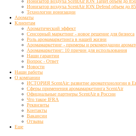
Ионизатор воздуха ScentAir ION Target объем до 850
Ионизатор воздуха ScentAir ION Defend объем до 85
Технологии ионизации
Ароматы
Клиентам
Ароматический эффект
Сенсорный маркетинг - новое решение для бизнеса
Роль аромамаркетинга в нашей жизни
Аромамаркетинг - примеры и рекомендации аромат
Аромамаркетинг: 10 причин для использования
Наши гарантии
Вопрос - Ответ
Новости
Наши работы
О компании
ИСТОРИЯ ScentAir: развитие ароматехнологии в Е
Сферы применения аромамаркетинга ScentAir
Официальные партнеры ScentAir в России
Что такое IFRA
Реквизиты
Контакты
Вакансии
Отзывы
Еще