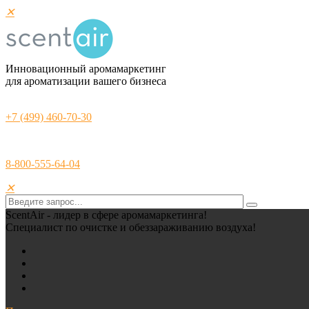
✕
Инновационный аромамаркетинг
для ароматизации вашего бизнеса
+7 (499) 460-70-30
8-800-555-64-04
✕
ScentAir - лидер в сфере аромамаркетинга!
Специалист по очистке и обеззараживанию воздуха!