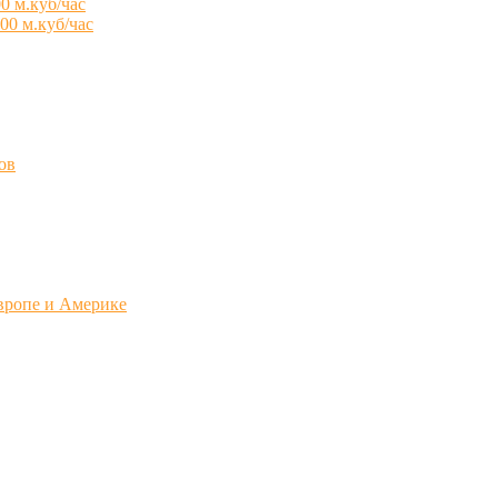
0 м.куб/час
00 м.куб/час
ов
вропе и Америке