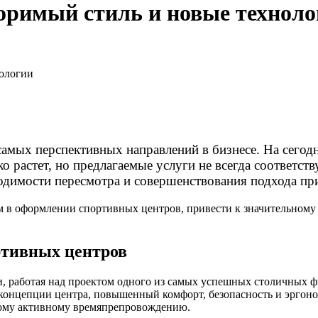
оримый стиль и новые техноло
нологии
самых перспективных направлений в бизнесе. На сегодн
ко растет, но предлагаемые услуги не всегда соответс
одимости пересмотра и совершенствования подхода пр
 в оформлении спортивных центров, привести к значительному р
ртивных центров
 работая над проектом одного из самых успешных столичных фи
 концепции центра, повышенный комфорт, безопасность и эргон
тному активному времяпрепровождению.