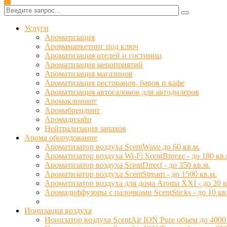
✕
Услуги
Ароматизация
Аромамаркетинг под ключ
Ароматизация отелей и гостиниц
Ароматизация мероприятий
Ароматизация магазинов
Ароматизация ресторанов, баров и кафе
Ароматизация автосалонов для автодилеров
Аромаклининг
Аромабрендинг
Аромадизайн
Нейтрализация запахов
Арома оборудование
Ароматизатор воздуха ScentWave до 60 кв.м.
Ароматизатор воздуха Wi-Fi ScentBreeze - до 180 кв.
Ароматизатор воздуха ScentDirect - до 350 кв.м.
Ароматизатор воздуха ScentStream - до 1500 кв.м.
Ароматизатор воздуха для дома Aroma XXI - до 20 к
Аромадиффузоры с палочками ScentSticks - до 10 кв
Ионизация воздуха
Ионизатор воздуха ScentAir ION Pure объем до 4000