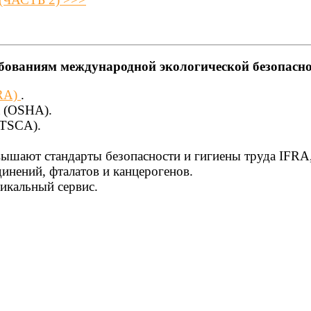
бованиям международной экологической безопасн
FRA)
.
а (OSHA).
(TSCA).
вышают стандарты безопасности и гигиены труда IFR
инений, фталатов и канцерогенов.
икальный сервис.