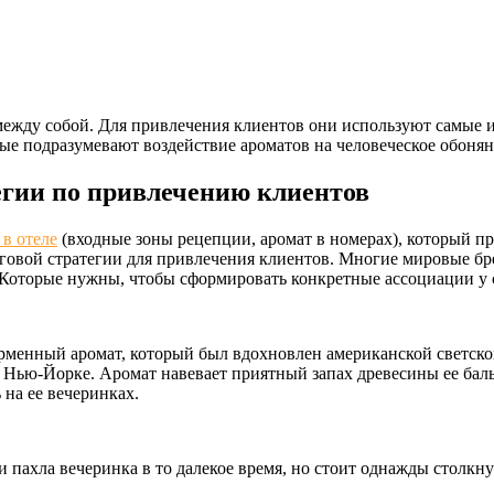
ежду собой. Для привлечения клиентов они используют самые и
рые подразумевают воздействие ароматов на человеческое обоня
егии по привлечению клиентов
 в отеле
(входные зоны рецепции, аромат в номерах), который п
нговой стратегии для привлечения клиентов. Многие мировые бр
 Которые нужны, чтобы сформировать конкретные ассоциации у 
рменный аромат, который был вдохновлен американской светско
в Нью-Йорке. Аромат навевает приятный запах древесины ее баль
 на ее вечеринках.
 и пахла вечеринка в то далекое время, но стоит однажды столкн