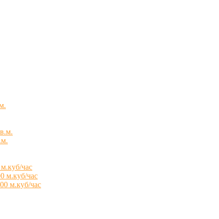
м.
в.м.
.м.
 м.куб/час
0 м.куб/час
00 м.куб/час