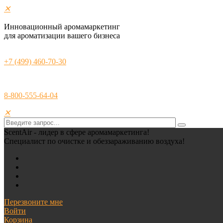
✕
Инновационный аромамаркетинг
для ароматизации вашего бизнеса
+7 (499) 460-70-30
8-800-555-64-04
✕
ScentAir - лидер в сфере аромамаркетинга!
Специалист по очистке и обеззараживанию воздуха!
Перезвоните мне
Войти
Корзина