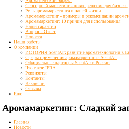
Ароматический эффект
Сенсорный маркетинг - новое решение для бизнеса
Роль аромамаркетинга в нашей жизни
Аромамаркетинг - примеры и рекомендации аромат
Аромамаркетинг: 10 причин для использования
Наши гарантии
Вопрос - Ответ
Новости
Наши работы
О компании
ИСТОРИЯ ScentAir: развитие ароматехнологии в Е
Сферы применения аромамаркетинга ScentAir
Официальные партнеры ScentAir в России
Что такое IFRA
Реквизиты
Контакты
Вакансии
Отзывы
Еще
Аромамаркетинг: Сладкий запа
Главная
Новости