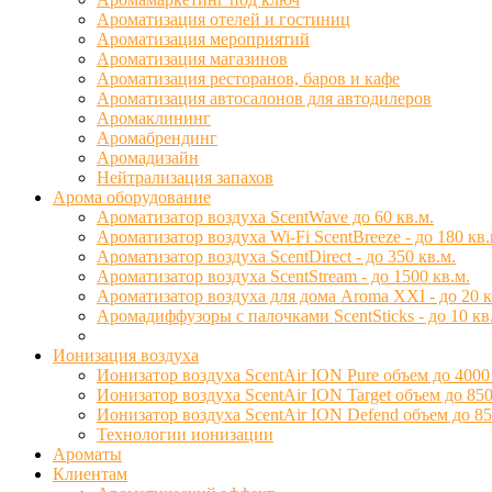
Ароматизация отелей и гостиниц
Ароматизация мероприятий
Ароматизация магазинов
Ароматизация ресторанов, баров и кафе
Ароматизация автосалонов для автодилеров
Аромаклининг
Аромабрендинг
Аромадизайн
Нейтрализация запахов
Арома оборудование
Ароматизатор воздуха ScentWave до 60 кв.м.
Ароматизатор воздуха Wi-Fi ScentBreeze - до 180 кв.
Ароматизатор воздуха ScentDirect - до 350 кв.м.
Ароматизатор воздуха ScentStream - до 1500 кв.м.
Ароматизатор воздуха для дома Aroma XXI - до 20 к
Аромадиффузоры с палочками ScentSticks - до 10 кв
Ионизация воздуха
Ионизатор воздуха ScentAir ION Pure объем до 4000
Ионизатор воздуха ScentAir ION Target объем до 850
Ионизатор воздуха ScentAir ION Defend объем до 85
Технологии ионизации
Ароматы
Клиентам