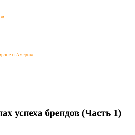
ов
вропе и Америке
х успеха брендов (Часть 1)