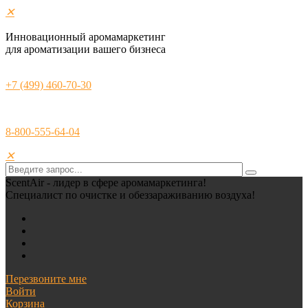
✕
Инновационный аромамаркетинг
для ароматизации вашего бизнеса
+7 (499) 460-70-30
8-800-555-64-04
✕
ScentAir - лидер в сфере аромамаркетинга!
Специалист по очистке и обеззараживанию воздуха!
Перезвоните мне
Войти
Корзина