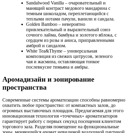
Sandalwood Vanilla – очаровательный и
манящий контраст медового мандарина с
темным шоколадом, переплетающийся с
теплыми нотами пачули, ванили и сандала.
Golden Bamboo – невероятно
привлекательный и выразительный союз
сочного лайма, бамбука и золотого яблока, с
сердцем из розы и аниса, приправленными
амброй и сандалом.
White Tea&Thyme – универсальная
композиция из свежих цитрусов, зеленого
чая и жасмина, оставляющая тонкое
послевкусие тимьяна и амбры.
Аромадизайн и зонирование
пространства
Современные системы ароматизации способны равномерно
охватить любое пространство: от компактных залов, до
огромных выставочных площадок. Предлагаемая для этого
инновационная технология «точечных» ароматизаторов
гарантирует работу с первых секунд посещения клиентом
торгового зала. Разделяя помещение на функциональные
зоны, меняющийся аромат невидимой воздушной паутиной