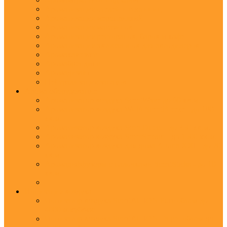
Ароматизация отелей и гостиниц
Ароматизация мероприятий
Ароматизация магазинов
Ароматизация ресторанов, баров и кафе
Ароматизация автосалонов для автодилеров
Аромаклининг
Аромабрендинг
Аромадизайн
Нейтрализация запахов
Арома оборудование
Ароматизатор воздуха ScentWave до 60 кв.м.
Ароматизатор воздуха Wi-Fi ScentBreeze - до 180
кв.м.
Ароматизатор воздуха ScentDirect - до 350 кв.м.
Ароматизатор воздуха ScentStream - до 1500 кв.м.
Ароматизатор воздуха для дома Aroma XXI - до 20
кв.м.
Аромадиффузоры с палочками ScentSticks - до 10
кв.м.
Ионизация воздуха
Ионизатор воздуха ScentAir ION Pure объем до
4000 м.куб/час
Ионизатор воздуха ScentAir ION Target объем до