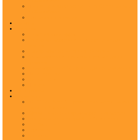
8500 м.куб/час
Ионизатор воздуха ScentAir ION Defend объем до
8500 м.куб/час
Технологии ионизации
Ароматы
Клиентам
Ароматический эффект
Сенсорный маркетинг - новое решение для
бизнеса
Роль аромамаркетинга в нашей жизни
Аромамаркетинг - примеры и рекомендации
ароматов
Аромамаркетинг: 10 причин для использования
Наши гарантии
Вопрос - Ответ
Новости
Наши работы
О компании
ИСТОРИЯ ScentAir: развитие ароматехнологии в
Европе и Америке
Сферы применения аромамаркетинга ScentAir
Официальные партнеры ScentAir в России
Что такое IFRA
Реквизиты
Контакты