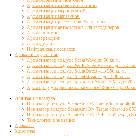
Ароматизация отелей и гостиниц
Ароматизация мероприятий
Ароматизация магазинов
Ароматизация ресторанов, баров и кафе
Ароматизация автосалонов для автодилеров
Аромаклининг
Аромабрендинг
Аромадизайн
Нейтрализация запахов
Арома оборудование
Ароматизатор воздуха ScentWave до 60 кв.м.
Ароматизатор воздуха Wi-Fi ScentBreeze - до 180 кв.
Ароматизатор воздуха ScentDirect - до 350 кв.м.
Ароматизатор воздуха ScentStream - до 1500 кв.м.
Ароматизатор воздуха для дома Aroma XXI - до 20 к
Аромадиффузоры с палочками ScentSticks - до 10 кв
Ионизация воздуха
Ионизатор воздуха ScentAir ION Pure объем до 4000
Ионизатор воздуха ScentAir ION Target объем до 850
Ионизатор воздуха ScentAir ION Defend объем до 85
Технологии ионизации
Ароматы
Клиентам