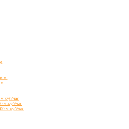
м.
в.м.
.м.
 м.куб/час
0 м.куб/час
00 м.куб/час