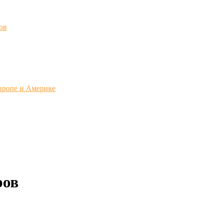
ов
вропе и Америке
ров