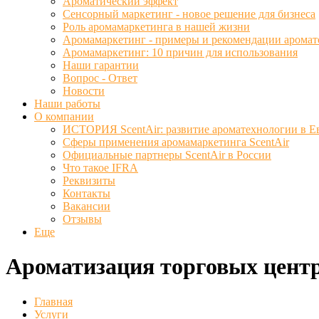
Ароматический эффект
Сенсорный маркетинг - новое решение для бизнеса
Роль аромамаркетинга в нашей жизни
Аромамаркетинг - примеры и рекомендации аромат
Аромамаркетинг: 10 причин для использования
Наши гарантии
Вопрос - Ответ
Новости
Наши работы
О компании
ИСТОРИЯ ScentAir: развитие ароматехнологии в Е
Сферы применения аромамаркетинга ScentAir
Официальные партнеры ScentAir в России
Что такое IFRA
Реквизиты
Контакты
Вакансии
Отзывы
Еще
Ароматизация торговых цент
Главная
Услуги