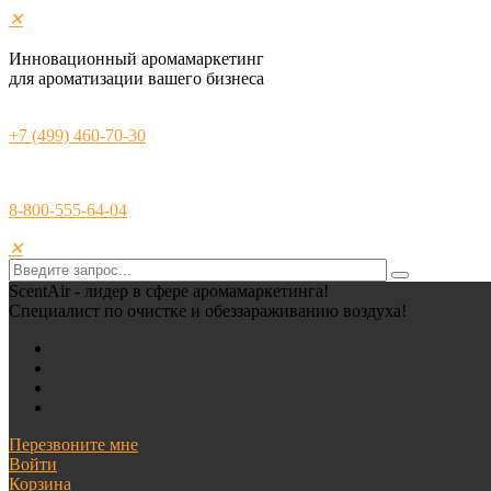
✕
Инновационный аромамаркетинг
для ароматизации вашего бизнеса
+7 (499) 460-70-30
8-800-555-64-04
✕
ScentAir - лидер в сфере аромамаркетинга!
Специалист по очистке и обеззараживанию воздуха!
Перезвоните мне
Войти
Корзина