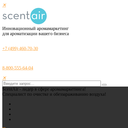
✕
Инновационный аромамаркетинг
для ароматизации вашего бизнеса
+7 (499) 460-70-30
8-800-555-64-04
✕
ScentAir - лидер в сфере аромамаркетинга!
Специалист по очистке и обеззараживанию воздуха!