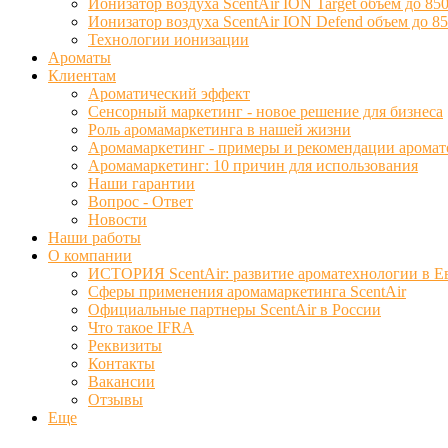
Ионизатор воздуха ScentAir ION Target объем до 850
Ионизатор воздуха ScentAir ION Defend объем до 85
Технологии ионизации
Ароматы
Клиентам
Ароматический эффект
Сенсорный маркетинг - новое решение для бизнеса
Роль аромамаркетинга в нашей жизни
Аромамаркетинг - примеры и рекомендации аромат
Аромамаркетинг: 10 причин для использования
Наши гарантии
Вопрос - Ответ
Новости
Наши работы
О компании
ИСТОРИЯ ScentAir: развитие ароматехнологии в Е
Сферы применения аромамаркетинга ScentAir
Официальные партнеры ScentAir в России
Что такое IFRA
Реквизиты
Контакты
Вакансии
Отзывы
Еще