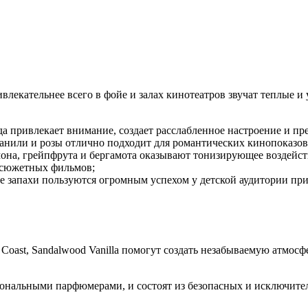
лекательнее всего в фойе и залах кинотеатров звучат теплые 
да привлекает внимание, создает расслабленное настроение и п
анили и розы отлично подходит для романтических кинопоказов
она, грейпфрута и бергамота оказывают тонизирующее воздейств
осюжетных фильмов;
 запахи пользуются огромным успехом у детской аудитории при
 Coast, Sandalwood Vanilla помогут создать незабываемую атмосф
ональными парфюмерами, и состоят из безопасных и исключите