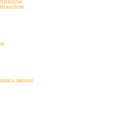
0 м.куб/час
00 м.куб/час
ов
вропе и Америке