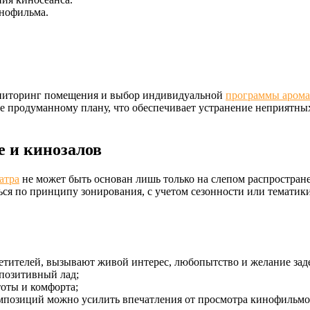
инофильма.
ониторинг помещения и выбор индивидуальной
программы арома
ее продуманному плану, что обеспечивает устранение неприятных
е и кинозалов
атра
не может быть основан лишь только на слепом распростран
ься по принципу зонирования, с учетом сезонности или тематик
етителей, вызывают живой интерес, любопытство и желание зад
 позитивный лад;
оты и комфорта;
мпозиций можно усилить впечатления от просмотра кинофильмо