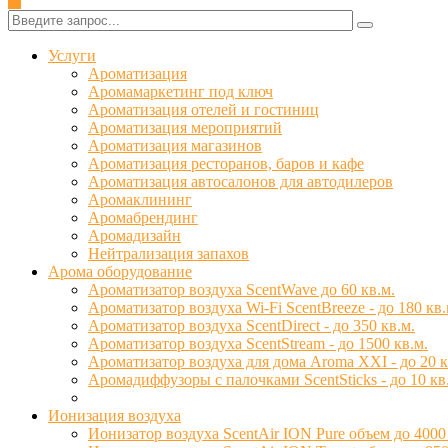
✕
Услуги
Ароматизация
Аромамаркетинг под ключ
Ароматизация отелей и гостиниц
Ароматизация мероприятий
Ароматизация магазинов
Ароматизация ресторанов, баров и кафе
Ароматизация автосалонов для автодилеров
Аромаклининг
Аромабрендинг
Аромадизайн
Нейтрализация запахов
Арома оборудование
Ароматизатор воздуха ScentWave до 60 кв.м.
Ароматизатор воздуха Wi-Fi ScentBreeze - до 180 кв.
Ароматизатор воздуха ScentDirect - до 350 кв.м.
Ароматизатор воздуха ScentStream - до 1500 кв.м.
Ароматизатор воздуха для дома Aroma XXI - до 20 к
Аромадиффузоры с палочками ScentSticks - до 10 кв
Ионизация воздуха
Ионизатор воздуха ScentAir ION Pure объем до 4000