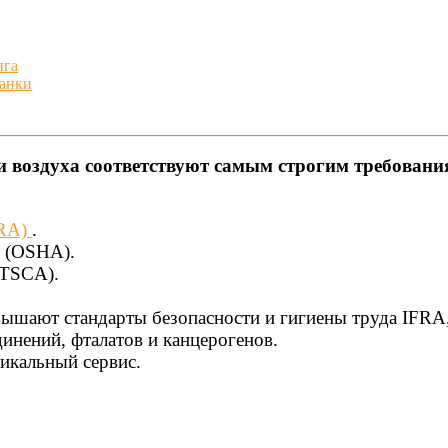
нга
банки
 воздуха соответствуют самым строгим требовани
FRA)
.
а (OSHA).
(TSCA).
вышают стандарты безопасности и гигиены труда IFR
инений, фталатов и канцерогенов.
икальный сервис.