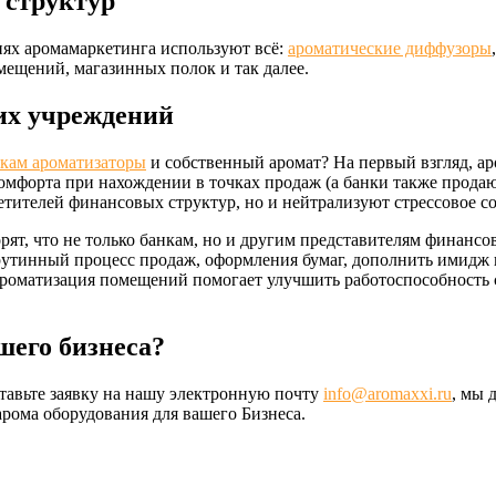
 структур
иях аромамаркетинга используют всё:
ароматические диффузоры
ещений, магазинных полок и так далее.
их учреждений
кам ароматизаторы
и собственный аромат? На первый взгляд, а
комфорта при нахождении в точках продаж (а банки также прода
етителей финансовых структур, но и нейтрализуют стрессовое со
т, что не только банкам, но и другим представителям финансо
 рутинный процесс продаж, оформления бумаг, дополнить имидж
ароматизация помещений помогает улучшить работоспособность 
шего бизнеса?
тавьте заявку на нашу электронную почту
info@aromaxxi.ru
, мы 
рома оборудования для вашего Бизнеса.