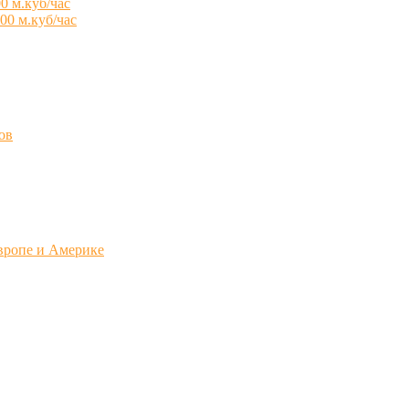
0 м.куб/час
00 м.куб/час
ов
вропе и Америке