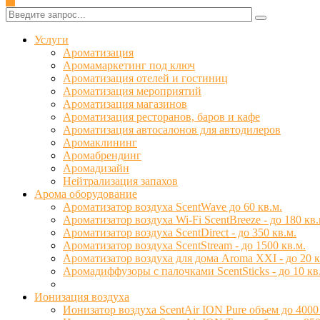
✕
Услуги
Ароматизация
Аромамаркетинг под ключ
Ароматизация отелей и гостиниц
Ароматизация мероприятий
Ароматизация магазинов
Ароматизация ресторанов, баров и кафе
Ароматизация автосалонов для автодилеров
Аромаклининг
Аромабрендинг
Аромадизайн
Нейтрализация запахов
Арома оборудование
Ароматизатор воздуха ScentWave до 60 кв.м.
Ароматизатор воздуха Wi-Fi ScentBreeze - до 180 кв.
Ароматизатор воздуха ScentDirect - до 350 кв.м.
Ароматизатор воздуха ScentStream - до 1500 кв.м.
Ароматизатор воздуха для дома Aroma XXI - до 20 к
Аромадиффузоры с палочками ScentSticks - до 10 кв
Ионизация воздуха
Ионизатор воздуха ScentAir ION Pure объем до 4000