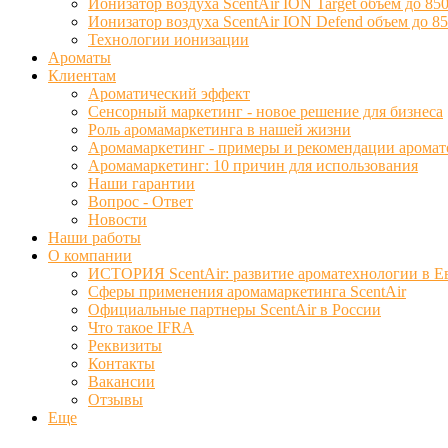
Ионизатор воздуха ScentAir ION Target объем до 850
Ионизатор воздуха ScentAir ION Defend объем до 85
Технологии ионизации
Ароматы
Клиентам
Ароматический эффект
Сенсорный маркетинг - новое решение для бизнеса
Роль аромамаркетинга в нашей жизни
Аромамаркетинг - примеры и рекомендации аромат
Аромамаркетинг: 10 причин для использования
Наши гарантии
Вопрос - Ответ
Новости
Наши работы
О компании
ИСТОРИЯ ScentAir: развитие ароматехнологии в Е
Сферы применения аромамаркетинга ScentAir
Официальные партнеры ScentAir в России
Что такое IFRA
Реквизиты
Контакты
Вакансии
Отзывы
Еще