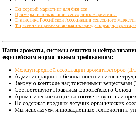
Сенсорный маркетинг для бизнеса
Примеры использования сенсорного маркетинга
Статистика Российской Ассоциации сенсорного маркети
Фирменные признаки ароматов бренда: одежда, туризм, 
Наши ароматы, системы очистки и нейтрализации
европейским нормативным требованиям:
Международной ассоциации ароматизаторов (I
Администрации по безопасности и гигиене труд
Закону о контроле над токсичными веществами 
Соответствуют Правилам Европейского Союза
Ароматические вещества соответствуют или пре
Не содержат вредных летучих органических соед
Мы используем инновационные технологии и ун