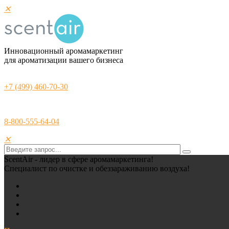
✕
Инновационный аромамаркетинг
для ароматизации вашего бизнеса
+7 (499) 460-70-30
8-800-555-64-04
✕
ScentAir - лидер в сфере аромамаркетинга!
Специалист по очистке и обеззараживанию воздуха!