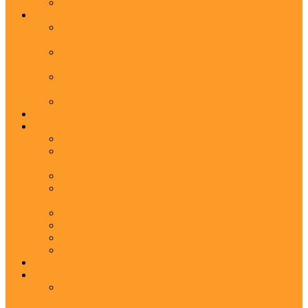
Ионизация воздуха
Ионизатор воздуха ScentAir ION Pure объем до
4000 м.куб/час
Ионизатор воздуха ScentAir ION Target объем до
8500 м.куб/час
Ионизатор воздуха ScentAir ION Defend объем до
8500 м.куб/час
Технологии ионизации
Ароматы
Клиентам
Ароматический эффект
Сенсорный маркетинг - новое решение для
бизнеса
Роль аромамаркетинга в нашей жизни
Аромамаркетинг - примеры и рекомендации
ароматов
Аромамаркетинг: 10 причин для использования
Наши гарантии
Вопрос - Ответ
Новости
Наши работы
О компании
ИСТОРИЯ ScentAir: развитие ароматехнологии в
Европе и Америке