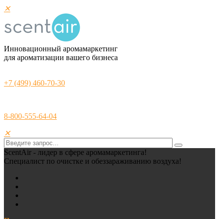
✕
Инновационный аромамаркетинг
для ароматизации вашего бизнеса
+7 (499) 460-70-30
8-800-555-64-04
✕
ScentAir - лидер в сфере аромамаркетинга!
Специалист по очистке и обеззараживанию воздуха!