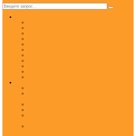
✕
Услуги
Ароматизация
Аромамаркетинг под ключ
Ароматизация отелей и гостиниц
Ароматизация мероприятий
Ароматизация магазинов
Ароматизация ресторанов, баров и кафе
Ароматизация автосалонов для автодилеров
Аромаклининг
Аромабрендинг
Аромадизайн
Нейтрализация запахов
Арома оборудование
Ароматизатор воздуха ScentWave до 60 кв.м.
Ароматизатор воздуха Wi-Fi ScentBreeze - до 180
кв.м.
Ароматизатор воздуха ScentDirect - до 350 кв.м.
Ароматизатор воздуха ScentStream - до 1500 кв.м.
Ароматизатор воздуха для дома Aroma XXI - до 20
кв.м.
Аромадиффузоры с палочками ScentSticks - до 10
кв.м.