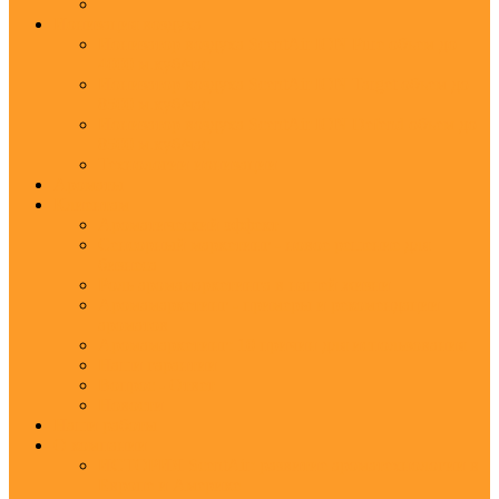
Ионизация воздуха
Ионизатор воздуха ScentAir ION Pure объем до
4000 м.куб/час
Ионизатор воздуха ScentAir ION Target объем до
8500 м.куб/час
Ионизатор воздуха ScentAir ION Defend объем до
8500 м.куб/час
Технологии ионизации
Ароматы
Клиентам
Ароматический эффект
Сенсорный маркетинг - новое решение для
бизнеса
Роль аромамаркетинга в нашей жизни
Аромамаркетинг - примеры и рекомендации
ароматов
Аромамаркетинг: 10 причин для использования
Наши гарантии
Вопрос - Ответ
Новости
Наши работы
О компании
ИСТОРИЯ ScentAir: развитие ароматехнологии в
Европе и Америке