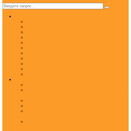
✕
Услуги
Ароматизация
Аромамаркетинг под ключ
Ароматизация отелей и гостиниц
Ароматизация мероприятий
Ароматизация магазинов
Ароматизация ресторанов, баров и кафе
Ароматизация автосалонов для автодилеров
Аромаклининг
Аромабрендинг
Аромадизайн
Нейтрализация запахов
Арома оборудование
Ароматизатор воздуха ScentWave до 60 кв.м.
Ароматизатор воздуха Wi-Fi ScentBreeze - до 180
кв.м.
Ароматизатор воздуха ScentDirect - до 350 кв.м.
Ароматизатор воздуха ScentStream - до 1500 кв.м.
Ароматизатор воздуха для дома Aroma XXI - до 20
кв.м.
Аромадиффузоры с палочками ScentSticks - до 10
кв.м.