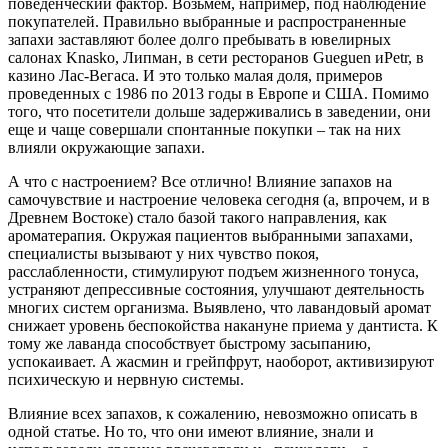
поведенческий фактор. Возьмем, например, под наблюдение
покупателей. Правильно выбранные и распространенные
запахи заставляют более долго пребывать в ювелирных
салонах Knasko, Липман, в сети ресторанов Gueguen иPetr, в
казино Лас-Вегаса. И это только малая доля, примеров
проведенных с 1986 по 2013 годы в Европе и США. Помимо
того, что посетители дольше задерживались в заведении, они
еще и чаще совершали спонтанные покупки – так на них
влияли окружающие запахи.
А что с настроением? Все отлично! Влияние запахов на
самочувствие и настроение человека сегодня (а, впрочем, и в
Древнем Востоке) стало базой такого направления, как
ароматерапия. Окружая пациентов выбранными запахами,
специалисты вызывают у них чувство покоя,
расслабленности, стимулируют подъем жизненного тонуса,
устраняют депрессивные состояния, улучшают деятельность
многих систем организма. Выявлено, что лавандовый аромат
снижает уровень беспокойства накануне приема у дантиста. К
тому же лаванда способствует быстрому засыпанию,
успокаивает. А жасмин и грейпфрут, наоборот, активизируют
психическую и нервную системы.
Влияние всех запахов, к сожалению, невозможно описать в
одной статье. Но то, что они имеют влияние, знали и