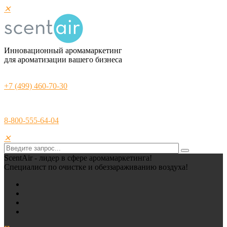
✕
Инновационный аромамаркетинг
для ароматизации вашего бизнеса
+7 (499) 460-70-30
8-800-555-64-04
✕
ScentAir - лидер в сфере аромамаркетинга!
Специалист по очистке и обеззараживанию воздуха!