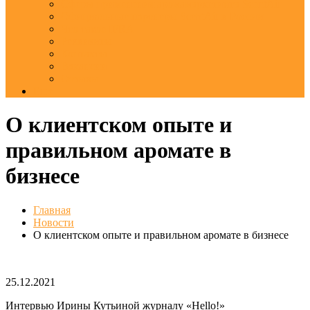
Сферы применения аромамаркетинга ScentAir
Официальные партнеры ScentAir в России
Что такое IFRA
Реквизиты
Контакты
Вакансии
Отзывы
Еще
О клиентском опыте и
правильном аромате в
бизнесе
Главная
Новости
О клиентском опыте и правильном аромате в бизнесе
25.12.2021
Интервью Ирины Кутьиной журналу «Hello!»