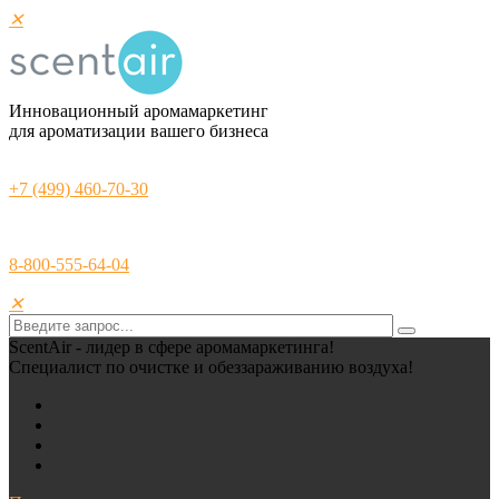
✕
Инновационный аромамаркетинг
для ароматизации вашего бизнеса
+7 (499) 460-70-30
8-800-555-64-04
✕
ScentAir - лидер в сфере аромамаркетинга!
Специалист по очистке и обеззараживанию воздуха!