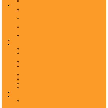
Ионизация воздуха
Ионизатор воздуха ScentAir ION Pure объем до
4000 м.куб/час
Ионизатор воздуха ScentAir ION Target объем до
8500 м.куб/час
Ионизатор воздуха ScentAir ION Defend объем до
8500 м.куб/час
Технологии ионизации
Ароматы
Клиентам
Ароматический эффект
Сенсорный маркетинг - новое решение для
бизнеса
Роль аромамаркетинга в нашей жизни
Аромамаркетинг - примеры и рекомендации
ароматов
Аромамаркетинг: 10 причин для использования
Наши гарантии
Вопрос - Ответ
Новости
Наши работы
О компании
ИСТОРИЯ ScentAir: развитие ароматехнологии в
Европе и Америке