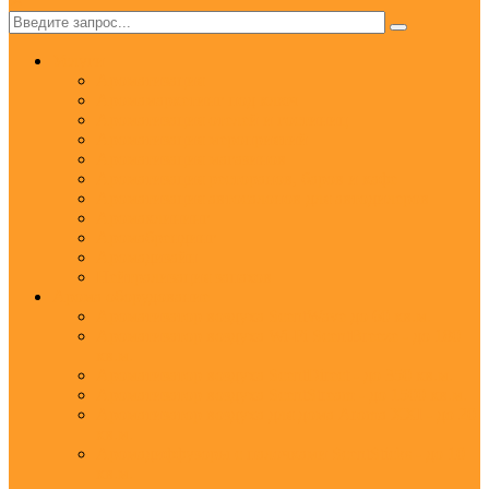
✕
Услуги
Ароматизация
Аромамаркетинг под ключ
Ароматизация отелей и гостиниц
Ароматизация мероприятий
Ароматизация магазинов
Ароматизация ресторанов, баров и кафе
Ароматизация автосалонов для автодилеров
Аромаклининг
Аромабрендинг
Аромадизайн
Нейтрализация запахов
Арома оборудование
Ароматизатор воздуха ScentWave до 60 кв.м.
Ароматизатор воздуха Wi-Fi ScentBreeze - до 180
кв.м.
Ароматизатор воздуха ScentDirect - до 350 кв.м.
Ароматизатор воздуха ScentStream - до 1500 кв.м.
Ароматизатор воздуха для дома Aroma XXI - до 20
кв.м.
Аромадиффузоры с палочками ScentSticks - до 10
кв.м.