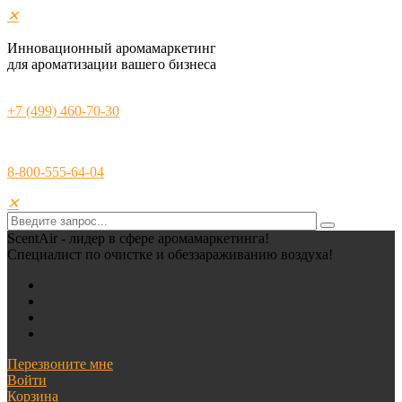
✕
Инновационный аромамаркетинг
для ароматизации вашего бизнеса
+7 (499) 460-70-30
8-800-555-64-04
✕
ScentAir - лидер в сфере аромамаркетинга!
Специалист по очистке и обеззараживанию воздуха!
Перезвоните мне
Войти
Корзина