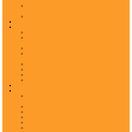
8500 м.куб/час
Ионизатор воздуха ScentAir ION Defend объем до
8500 м.куб/час
Технологии ионизации
Ароматы
Клиентам
Ароматический эффект
Сенсорный маркетинг - новое решение для
бизнеса
Роль аромамаркетинга в нашей жизни
Аромамаркетинг - примеры и рекомендации
ароматов
Аромамаркетинг: 10 причин для использования
Наши гарантии
Вопрос - Ответ
Новости
Наши работы
О компании
ИСТОРИЯ ScentAir: развитие ароматехнологии в
Европе и Америке
Сферы применения аромамаркетинга ScentAir
Официальные партнеры ScentAir в России
Что такое IFRA
Реквизиты
Контакты