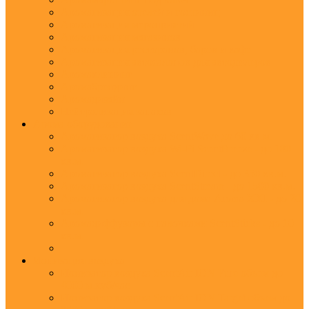
Ароматизация отелей и гостиниц
Ароматизация мероприятий
Ароматизация магазинов
Ароматизация ресторанов, баров и кафе
Ароматизация автосалонов для автодилеров
Аромаклининг
Аромабрендинг
Аромадизайн
Нейтрализация запахов
Арома оборудование
Ароматизатор воздуха ScentWave до 60 кв.м.
Ароматизатор воздуха Wi-Fi ScentBreeze - до 180
кв.м.
Ароматизатор воздуха ScentDirect - до 350 кв.м.
Ароматизатор воздуха ScentStream - до 1500 кв.м.
Ароматизатор воздуха для дома Aroma XXI - до 20
кв.м.
Аромадиффузоры с палочками ScentSticks - до 10
кв.м.
Ионизация воздуха
Ионизатор воздуха ScentAir ION Pure объем до
4000 м.куб/час
Ионизатор воздуха ScentAir ION Target объем до