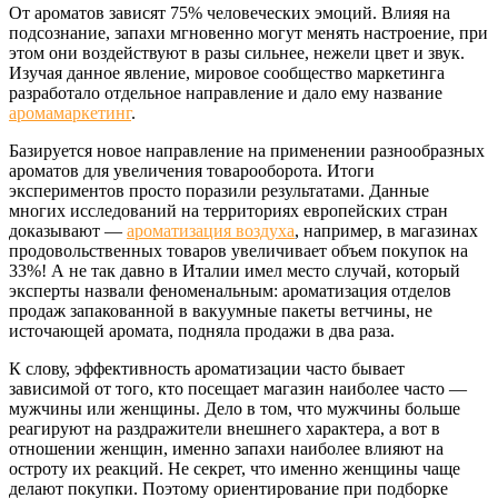
От ароматов зависят 75% человеческих эмоций. Влияя на
подсознание, запахи мгновенно могут менять настроение, при
этом они воздействуют в разы сильнее, нежели цвет и звук.
Изучая данное явление, мировое сообщество маркетинга
разработало отдельное направление и дало ему название
аромамаркетинг
.
Базируется новое направление на применении разнообразных
ароматов для увеличения товарооборота. Итоги
экспериментов просто поразили результатами. Данные
многих исследований на территориях европейских стран
доказывают —
ароматизация воздуха
, например, в магазинах
продовольственных товаров увеличивает объем покупок на
33%! А не так давно в Италии имел место случай, который
эксперты назвали феноменальным: ароматизация отделов
продаж запакованной в вакуумные пакеты ветчины, не
источающей аромата, подняла продажи в два раза.
К слову, эффективность ароматизации часто бывает
зависимой от того, кто посещает магазин наиболее часто —
мужчины или женщины. Дело в том, что мужчины больше
реагируют на раздражители внешнего характера, а вот в
отношении женщин, именно запахи наиболее влияют на
остроту их реакций. Не секрет, что именно женщины чаще
делают покупки. Поэтому ориентирование при подборке