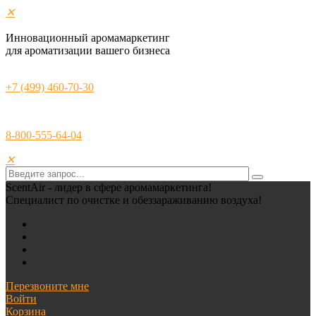
✕
Инновационный аромамаркетинг
для ароматизации вашего бизнеса
+7 (499) 460-70-30
8-800-555-64-04
✕
ScentAir - лидер в сфере аромамаркетинга!
Специалист по очистке и обеззараживанию воздуха!
Перезвоните мне
Войти
Корзина