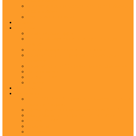
8500 м.куб/час
Ионизатор воздуха ScentAir ION Defend объем до
8500 м.куб/час
Технологии ионизации
Ароматы
Клиентам
Ароматический эффект
Сенсорный маркетинг - новое решение для
бизнеса
Роль аромамаркетинга в нашей жизни
Аромамаркетинг - примеры и рекомендации
ароматов
Аромамаркетинг: 10 причин для использования
Наши гарантии
Вопрос - Ответ
Новости
Наши работы
О компании
ИСТОРИЯ ScentAir: развитие ароматехнологии в
Европе и Америке
Сферы применения аромамаркетинга ScentAir
Официальные партнеры ScentAir в России
Что такое IFRA
Реквизиты
Контакты