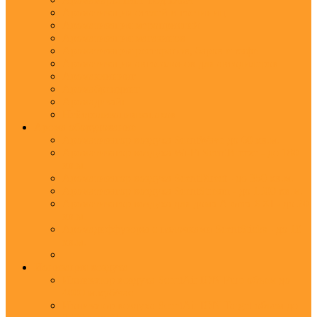
Ароматизация отелей и гостиниц
Ароматизация мероприятий
Ароматизация магазинов
Ароматизация ресторанов, баров и кафе
Ароматизация автосалонов для автодилеров
Аромаклининг
Аромабрендинг
Аромадизайн
Нейтрализация запахов
Арома оборудование
Ароматизатор воздуха ScentWave до 60 кв.м.
Ароматизатор воздуха Wi-Fi ScentBreeze - до 180
кв.м.
Ароматизатор воздуха ScentDirect - до 350 кв.м.
Ароматизатор воздуха ScentStream - до 1500 кв.м.
Ароматизатор воздуха для дома Aroma XXI - до 20
кв.м.
Аромадиффузоры с палочками ScentSticks - до 10
кв.м.
Ионизация воздуха
Ионизатор воздуха ScentAir ION Pure объем до
4000 м.куб/час
Ионизатор воздуха ScentAir ION Target объем до