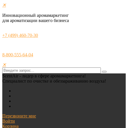
✕
Инновационный аромамаркетинг
для ароматизации вашего бизнеса
+7 (499) 460-70-30
8-800-555-64-04
✕
ScentAir - лидер в сфере аромамаркетинга!
Специалист по очистке и обеззараживанию воздуха!
Перезвоните мне
Войти
Корзина