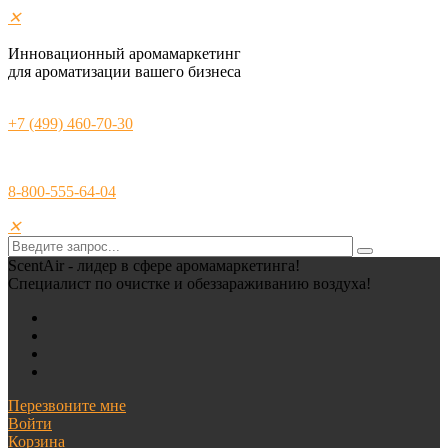
✕
Инновационный аромамаркетинг
для ароматизации вашего бизнеса
+7 (499) 460-70-30
8-800-555-64-04
✕
ScentAir - лидер в сфере аромамаркетинга!
Специалист по очистке и обеззараживанию воздуха!
Перезвоните мне
Войти
Корзина