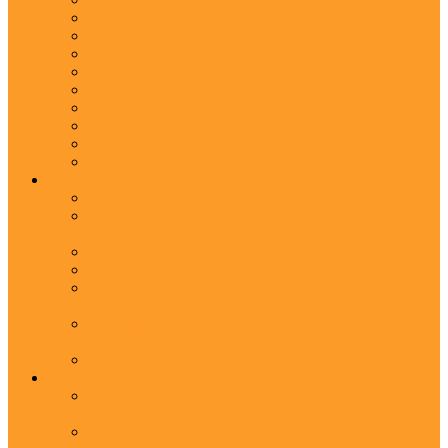
Ароматизация отелей и гостиниц
Ароматизация мероприятий
Ароматизация магазинов
Ароматизация ресторанов, баров и кафе
Ароматизация автосалонов для автодилеров
Аромаклининг
Аромабрендинг
Аромадизайн
Нейтрализация запахов
Арома оборудование
Ароматизатор воздуха ScentWave до 60 кв.м.
Ароматизатор воздуха Wi-Fi ScentBreeze - до 180
кв.м.
Ароматизатор воздуха ScentDirect - до 350 кв.м.
Ароматизатор воздуха ScentStream - до 1500 кв.м.
Ароматизатор воздуха для дома Aroma XXI - до 20
кв.м.
Аромадиффузоры с палочками ScentSticks - до 10
кв.м.
Ионизация воздуха
Ионизатор воздуха ScentAir ION Pure объем до
4000 м.куб/час
Ионизатор воздуха ScentAir ION Target объем до