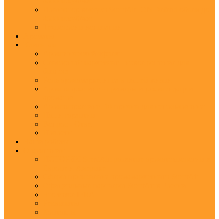
8500 м.куб/час
Ионизатор воздуха ScentAir ION Defend объем до
8500 м.куб/час
Технологии ионизации
Ароматы
Клиентам
Ароматический эффект
Сенсорный маркетинг - новое решение для
бизнеса
Роль аромамаркетинга в нашей жизни
Аромамаркетинг - примеры и рекомендации
ароматов
Аромамаркетинг: 10 причин для использования
Наши гарантии
Вопрос - Ответ
Новости
Наши работы
О компании
ИСТОРИЯ ScentAir: развитие ароматехнологии в
Европе и Америке
Сферы применения аромамаркетинга ScentAir
Официальные партнеры ScentAir в России
Что такое IFRA
Реквизиты
Контакты