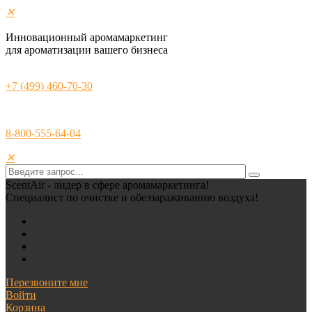
✕
Инновационный аромамаркетинг
для ароматизации вашего бизнеса
+7 (499) 460-70-30
8-800-555-64-04
✕
ScentAir - лидер в сфере аромамаркетинга!
Специалист по очистке и обеззараживанию воздуха!
Перезвоните мне
Войти
Корзина