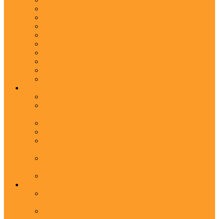
Ароматизация отелей и гостиниц
Ароматизация мероприятий
Ароматизация магазинов
Ароматизация ресторанов, баров и кафе
Ароматизация автосалонов для автодилеров
Аромаклининг
Аромабрендинг
Аромадизайн
Нейтрализация запахов
Арома оборудование
Ароматизатор воздуха ScentWave до 60 кв.м.
Ароматизатор воздуха Wi-Fi ScentBreeze - до 180
кв.м.
Ароматизатор воздуха ScentDirect - до 350 кв.м.
Ароматизатор воздуха ScentStream - до 1500 кв.м.
Ароматизатор воздуха для дома Aroma XXI - до 20
кв.м.
Аромадиффузоры с палочками ScentSticks - до 10
кв.м.
Ионизация воздуха
Ионизатор воздуха ScentAir ION Pure объем до
4000 м.куб/час
Ионизатор воздуха ScentAir ION Target объем до