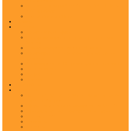
8500 м.куб/час
Ионизатор воздуха ScentAir ION Defend объем до
8500 м.куб/час
Технологии ионизации
Ароматы
Клиентам
Ароматический эффект
Сенсорный маркетинг - новое решение для
бизнеса
Роль аромамаркетинга в нашей жизни
Аромамаркетинг - примеры и рекомендации
ароматов
Аромамаркетинг: 10 причин для использования
Наши гарантии
Вопрос - Ответ
Новости
Наши работы
О компании
ИСТОРИЯ ScentAir: развитие ароматехнологии в
Европе и Америке
Сферы применения аромамаркетинга ScentAir
Официальные партнеры ScentAir в России
Что такое IFRA
Реквизиты
Контакты