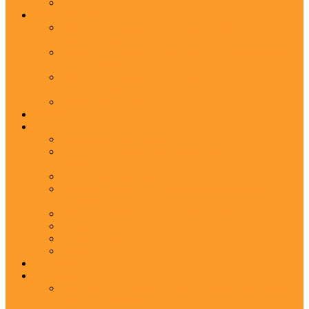
Ионизация воздуха
Ионизатор воздуха ScentAir ION Pure объем до
4000 м.куб/час
Ионизатор воздуха ScentAir ION Target объем до
8500 м.куб/час
Ионизатор воздуха ScentAir ION Defend объем до
8500 м.куб/час
Технологии ионизации
Ароматы
Клиентам
Ароматический эффект
Сенсорный маркетинг - новое решение для
бизнеса
Роль аромамаркетинга в нашей жизни
Аромамаркетинг - примеры и рекомендации
ароматов
Аромамаркетинг: 10 причин для использования
Наши гарантии
Вопрос - Ответ
Новости
Наши работы
О компании
ИСТОРИЯ ScentAir: развитие ароматехнологии в
Европе и Америке