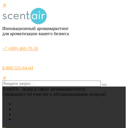
✕
Инновационный аромамаркетинг
для ароматизации вашего бизнеса
+7 (499) 460-70-30
8-800-555-64-04
✕
ScentAir - лидер в сфере аромамаркетинга!
Специалист по очистке и обеззараживанию воздуха!