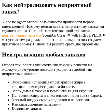
Как нейтрализовать неприятный
запах?
У вас не будет второй возможности произвести первое
впечатление! Поэтому нельзя давать неприятному запаху ни
единого шанса. С нашей запатентованной техникой
нейтрализации запахов
ScentAir Clear ™ with FRESHPLEX ™
мы устраняем раздражающие запахи, а вместо них создаем
приятный аромат. С нами вы решите сразу две проблемы.
Нейтрализация любых запахов
Особая технология уничтожения пахучих веществ на
молекулярном уровне позволит устранить любой тип
неприятных запахов:
Зловонные испарения от сепаратора жира в
гостиничном и ресторанном бизнесе.
Запах дыма и табака в помещениях для курения.
Испарения спирта и алкогольного перегара (в барах).
Затхлый воздух сырых подвалов или лестниц.
Канализационные испарения.
Кухонные запахи.