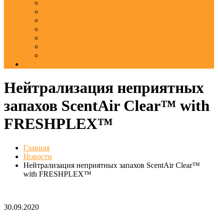
Сферы применения аромамаркетинга ScentAir
Официальные партнеры ScentAir в России
Что такое IFRA
Реквизиты
Контакты
Вакансии
Отзывы
Еще
Нейтрализация неприятных
запахов ScentAir Clear™ with
FRESHPLEX™
Главная
Новости
Нейтрализация неприятных запахов ScentAir Clear™
with FRESHPLEX™
30.09.2020