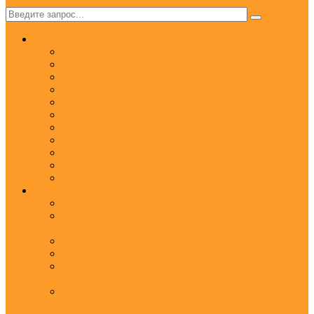
✕
Услуги
Ароматизация
Аромамаркетинг под ключ
Ароматизация отелей и гостиниц
Ароматизация мероприятий
Ароматизация магазинов
Ароматизация ресторанов, баров и кафе
Ароматизация автосалонов для автодилеров
Аромаклининг
Аромабрендинг
Аромадизайн
Нейтрализация запахов
Арома оборудование
Ароматизатор воздуха ScentWave до 60 кв.м.
Ароматизатор воздуха Wi-Fi ScentBreeze - до 180
кв.м.
Ароматизатор воздуха ScentDirect - до 350 кв.м.
Ароматизатор воздуха ScentStream - до 1500 кв.м.
Ароматизатор воздуха для дома Aroma XXI - до 20
кв.м.
Аромадиффузоры с палочками ScentSticks - до 10
кв.м.