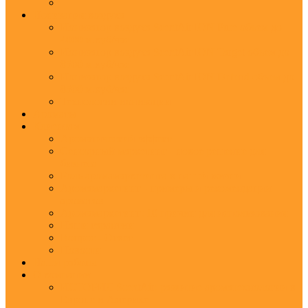
Ионизация воздуха
Ионизатор воздуха ScentAir ION Pure объем до
4000 м.куб/час
Ионизатор воздуха ScentAir ION Target объем до
8500 м.куб/час
Ионизатор воздуха ScentAir ION Defend объем до
8500 м.куб/час
Технологии ионизации
Ароматы
Клиентам
Ароматический эффект
Сенсорный маркетинг - новое решение для
бизнеса
Роль аромамаркетинга в нашей жизни
Аромамаркетинг - примеры и рекомендации
ароматов
Аромамаркетинг: 10 причин для использования
Наши гарантии
Вопрос - Ответ
Новости
Наши работы
О компании
ИСТОРИЯ ScentAir: развитие ароматехнологии в
Европе и Америке