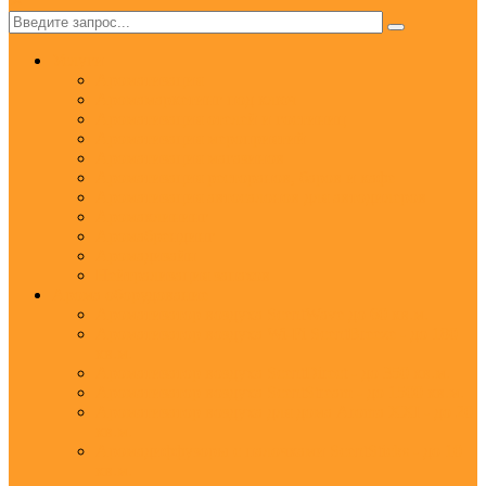
✕
Услуги
Ароматизация
Аромамаркетинг под ключ
Ароматизация отелей и гостиниц
Ароматизация мероприятий
Ароматизация магазинов
Ароматизация ресторанов, баров и кафе
Ароматизация автосалонов для автодилеров
Аромаклининг
Аромабрендинг
Аромадизайн
Нейтрализация запахов
Арома оборудование
Ароматизатор воздуха ScentWave до 60 кв.м.
Ароматизатор воздуха Wi-Fi ScentBreeze - до 180
кв.м.
Ароматизатор воздуха ScentDirect - до 350 кв.м.
Ароматизатор воздуха ScentStream - до 1500 кв.м.
Ароматизатор воздуха для дома Aroma XXI - до 20
кв.м.
Аромадиффузоры с палочками ScentSticks - до 10
кв.м.