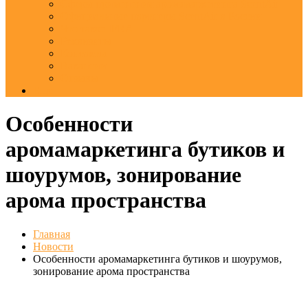
Сферы применения аромамаркетинга ScentAir
Официальные партнеры ScentAir в России
Что такое IFRA
Реквизиты
Контакты
Вакансии
Отзывы
Еще
Особенности
аромамаркетинга бутиков и
шоурумов, зонирование
арома пространства
Главная
Новости
Особенности аромамаркетинга бутиков и шоурумов,
зонирование арома пространства