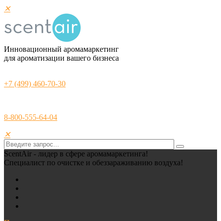
✕
Инновационный аромамаркетинг
для ароматизации вашего бизнеса
+7 (499) 460-70-30
8-800-555-64-04
✕
ScentAir - лидер в сфере аромамаркетинга!
Специалист по очистке и обеззараживанию воздуха!