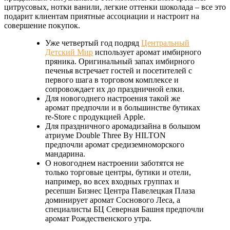
цитрусовых, нотки ванили, легкие оттенки шоколада – все это
подарит клиентам приятные ассоциации и настроит на
совершение покупок.
Уже четвертый год подряд
Центральный
Детский Мир
использует аромат имбирного
пряника. Оригинальный запах имбирного
печенья встречает гостей и посетителей с
первого шага в торговом комплексе и
сопровождает их до праздничной елки.
Для новогоднего настроения такой же
аромат предпочли и в большинстве бутиках
re-Store c продукцией Apple.
Для праздничного аромадизайна в большом
атриуме Double Three By HILTON
предпочли аромат средиземноморского
мандарина.
О новогоднем настроении заботятся не
только торговые центры, бутики и отели,
например, во всех входных группах и
ресепшн Бизнес Центра Павелецкая Плаза
доминирует аромат Соснового Леса, а
специалисты БЦ Северная Башня предпочли
аромат Рождественского утра.