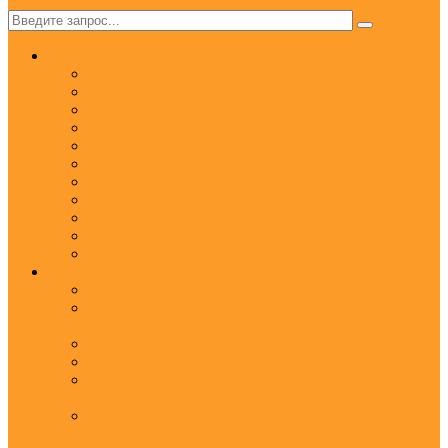
✕
Услуги
Ароматизация
Аромамаркетинг под ключ
Ароматизация отелей и гостиниц
Ароматизация мероприятий
Ароматизация магазинов
Ароматизация ресторанов, баров и кафе
Ароматизация автосалонов для автодилеров
Аромаклининг
Аромабрендинг
Аромадизайн
Нейтрализация запахов
Арома оборудование
Ароматизатор воздуха ScentWave до 60 кв.м.
Ароматизатор воздуха Wi-Fi ScentBreeze - до 180
кв.м.
Ароматизатор воздуха ScentDirect - до 350 кв.м.
Ароматизатор воздуха ScentStream - до 1500 кв.м.
Ароматизатор воздуха для дома Aroma XXI - до 20
кв.м.
Аромадиффузоры с палочками ScentSticks - до 10
кв.м.