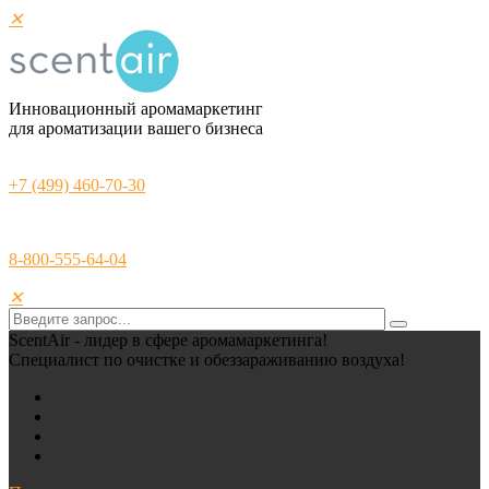
✕
Инновационный аромамаркетинг
для ароматизации вашего бизнеса
+7 (499) 460-70-30
8-800-555-64-04
✕
ScentAir - лидер в сфере аромамаркетинга!
Специалист по очистке и обеззараживанию воздуха!