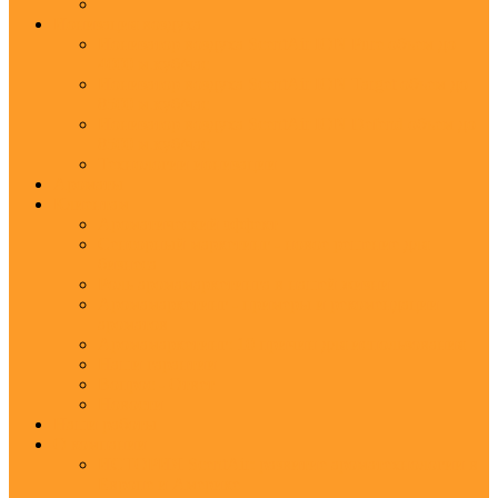
Ионизация воздуха
Ионизатор воздуха ScentAir ION Pure объем до
4000 м.куб/час
Ионизатор воздуха ScentAir ION Target объем до
8500 м.куб/час
Ионизатор воздуха ScentAir ION Defend объем до
8500 м.куб/час
Технологии ионизации
Ароматы
Клиентам
Ароматический эффект
Сенсорный маркетинг - новое решение для
бизнеса
Роль аромамаркетинга в нашей жизни
Аромамаркетинг - примеры и рекомендации
ароматов
Аромамаркетинг: 10 причин для использования
Наши гарантии
Вопрос - Ответ
Новости
Наши работы
О компании
ИСТОРИЯ ScentAir: развитие ароматехнологии в
Европе и Америке