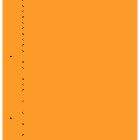
Ароматизация отелей и гостиниц
Ароматизация мероприятий
Ароматизация магазинов
Ароматизация ресторанов, баров и кафе
Ароматизация автосалонов для автодилеров
Аромаклининг
Аромабрендинг
Аромадизайн
Нейтрализация запахов
Арома оборудование
Ароматизатор воздуха ScentWave до 60 кв.м.
Ароматизатор воздуха Wi-Fi ScentBreeze - до 180
кв.м.
Ароматизатор воздуха ScentDirect - до 350 кв.м.
Ароматизатор воздуха ScentStream - до 1500 кв.м.
Ароматизатор воздуха для дома Aroma XXI - до 20
кв.м.
Аромадиффузоры с палочками ScentSticks - до 10
кв.м.
Ионизация воздуха
Ионизатор воздуха ScentAir ION Pure объем до
4000 м.куб/час
Ионизатор воздуха ScentAir ION Target объем до