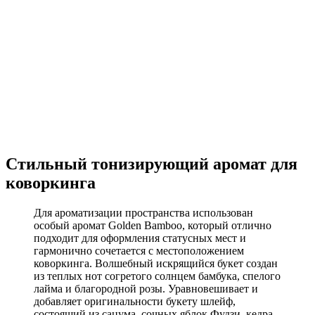
Стильный тонизирующий аромат для
коворкинга
Для ароматизации пространства использован
особый аромат Golden Bamboo, который отлично
подходит для оформления статусных мест и
гармонично сочетается с местоположением
коворкинга. Волшебный искрящийся букет создан
из теплых нот согретого солнцем бамбука, спелого
лайма и благородной розы. Уравновешивает и
добавляет оригинальности букету шлейф,
состоящий из сацума, сочных яблок Фудзи, кедра