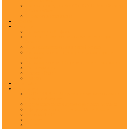
8500 м.куб/час
Ионизатор воздуха ScentAir ION Defend объем до
8500 м.куб/час
Технологии ионизации
Ароматы
Клиентам
Ароматический эффект
Сенсорный маркетинг - новое решение для
бизнеса
Роль аромамаркетинга в нашей жизни
Аромамаркетинг - примеры и рекомендации
ароматов
Аромамаркетинг: 10 причин для использования
Наши гарантии
Вопрос - Ответ
Новости
Наши работы
О компании
ИСТОРИЯ ScentAir: развитие ароматехнологии в
Европе и Америке
Сферы применения аромамаркетинга ScentAir
Официальные партнеры ScentAir в России
Что такое IFRA
Реквизиты
Контакты