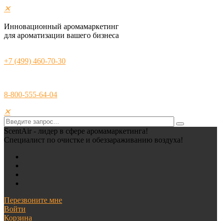
✕
Инновационный аромамаркетинг
для ароматизации вашего бизнеса
+7 (499) 460-70-30
8-800-555-64-04
✕
ScentAir - лидер в сфере аромамаркетинга!
Специалист по очистке и обеззараживанию воздуха!
Перезвоните мне
Войти
Корзина